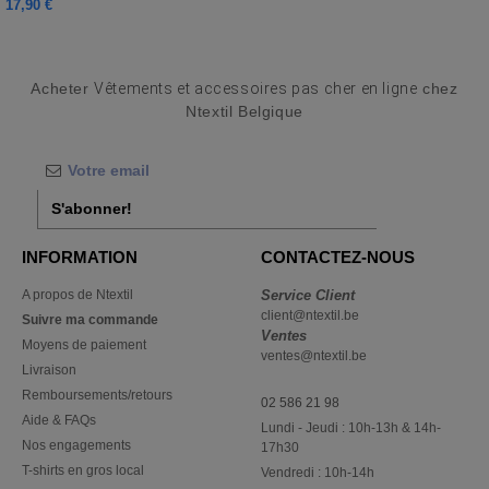
17,90 €
Acheter
Vêtements et accessoires pas cher en ligne
chez
Ntextil Belgique
S'abonner!
INFORMATION
CONTACTEZ-NOUS
A propos de Ntextil
Service Client
client@ntextil.be
Suivre ma commande
Ventes
Moyens de paiement
ventes@ntextil.be
Livraison
Remboursements/retours
02 586 21 98
Aide & FAQs
Lundi - Jeudi : 10h-13h & 14h-
Nos engagements
17h30
T-shirts en gros local
Vendredi : 10h-14h