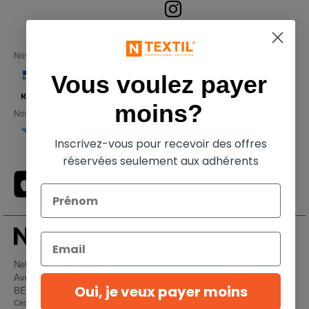
Nos partenaires financiers
Vous voulez payer
moins?
Nos transporteurs
Inscrivez-vous pour recevoir des offres
réservées seulement aux adhérents
Netenders Belgium SRL
Avenue Hermann-Debroux 54, 1160, Bruxelles
Oui, je veux payer moins
BE61 3632 1629 8017
Ceci n'est PAS l'adresse de retour. Pour les retours, voir ici