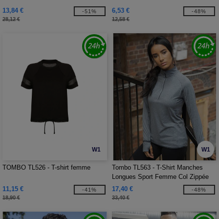
13,84 €
6,53 €
-51%
-48%
28,12 €
12,58 €
W1
W1
TOMBO TL526 - T-shirt femme
Tombo TL563 - T-Shirt Manches
Longues Sport Femme Col Zippée
11,15 €
17,40 €
-41%
-48%
18,90 €
33,40 €