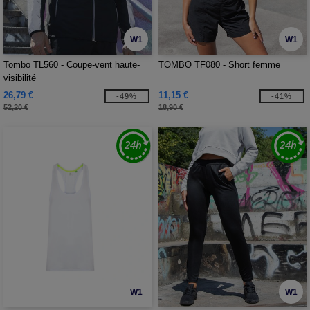
W1
W1
Tombo TL560 - Coupe-vent haute-
TOMBO TF080 - Short femme
visibilité
26,79 €
11,15 €
-49%
-41%
52,20 €
18,90 €
W1
W1