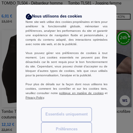
TOMBO TL504 - Débardeur homme
Tombo TL581 - Jogging femme
6,01 €
17,40 €
Nous utilisons des cookies
-54%
-43%
13,10 €
30,50 €
Notre site web utilise des cookies propriétaires et tiers pour
améliorer la fonctionnalité globale, mémoriser vos
préférences, analyser les performances du site et garantir
une expérience de navigation fluide et personnalisée, y
compris du contenu adapté, des interactions optimisées
avec notre site web, et de la publicité.
Vous pouvez gérer vos préférences de cookies à tout
moment. Les cookies essentiels ne peuvent pas être
désactivés car ils sont requis pour le bon fonctionnement
du site. Cependant, vous pouvez choisir d’accepter ou de
bloquer d'autres types de cookies, tels que ceux utilisés
pour la personnalisation, l'analyse et la publicité.
Pour plus de détails sur la façon dont nous utilisons les
cookies, comment les contrôler et sur les cookies tiers,
veuillez consulter notre
politique en matière de cookies
et
Privacy Policy
.
W1
W1
Tombo TL696 - Brassière sans
TOMBO TL615 - Short en microfibre
Essentiels uniquement
coutures
homme
12,12 €
14,83 €
-47%
Préférences
22,94 €