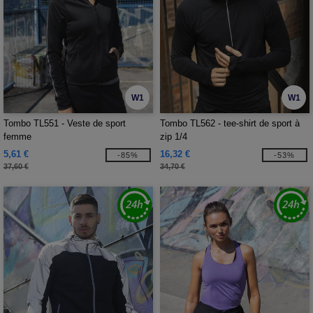
W1
W1
Tombo TL551 - Veste de sport
Tombo TL562 - tee-shirt de sport à
femme
zip 1/4
5,61 €
16,32 €
-85%
-53%
37,60 €
34,70 €