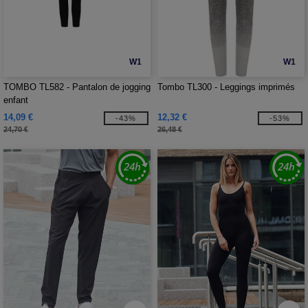
W1
W1
TOMBO TL582 - Pantalon de jogging
Tombo TL300 - Leggings imprimés
enfant
14,09 €
12,32 €
-43%
-53%
24,70 €
26,48 €