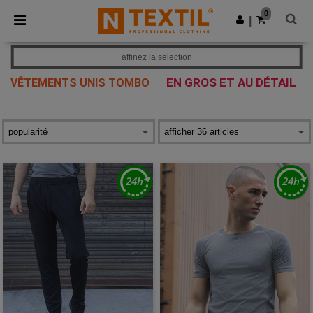
×
Appli Ntextil
0
Obtenir l'appli
|
Meilleurs prix sur l’app !
affinez la selection
EN GROS ET AU DÉTAIL
VÊTEMENTS UNIS TOMBO