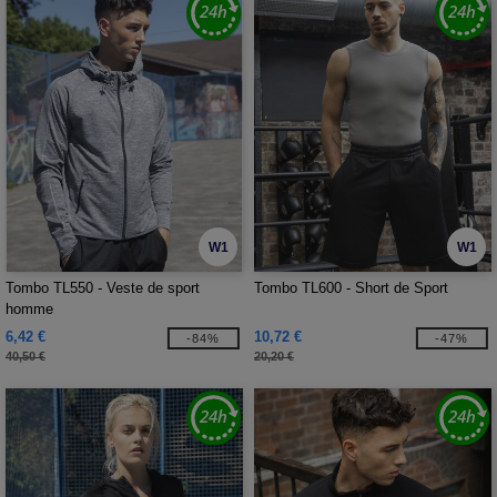
W1
W1
Tombo TL550 - Veste de sport
Tombo TL600 - Short de Sport
homme
6,42 €
10,72 €
-84%
-47%
40,50 €
20,20 €