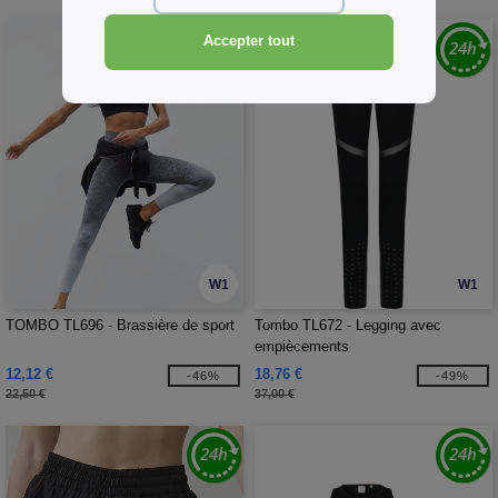
Accepter tout
W1
W1
TOMBO TL696 - Brassière de sport
Tombo TL672 - Legging avec
empiècements
12,12 €
18,76 €
-46%
-49%
22,50 €
37,00 €