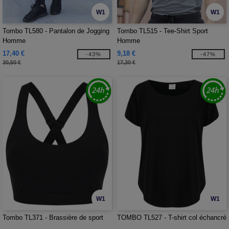
W1
W1
Tombo TL580 - Pantalon de Jogging
Tombo TL515 - Tee-Shirt Sport
Homme
Homme
17,40 €
9,18 €
-43%
-47%
30,50 €
17,30 €
W1
W1
Tombo TL371 - Brassière de sport
TOMBO TL527 - T-shirt col échancré