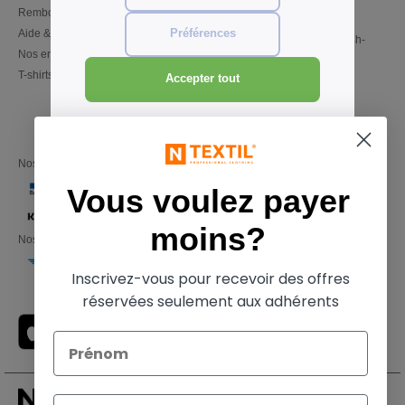
Remboursements/retours
02 586 21 98
Aide & FAQs
Préférences
Lundi - Jeudi : 10h-13h & 14h-
Nos engagements
17h30
T-shirts en gros local
Vendredi : 10h-14h
Accepter tout
Nos partenaires financiers
Vous voulez payer
moins?
Nos transporteurs
Inscrivez-vous pour recevoir des offres
réservées seulement aux adhérents