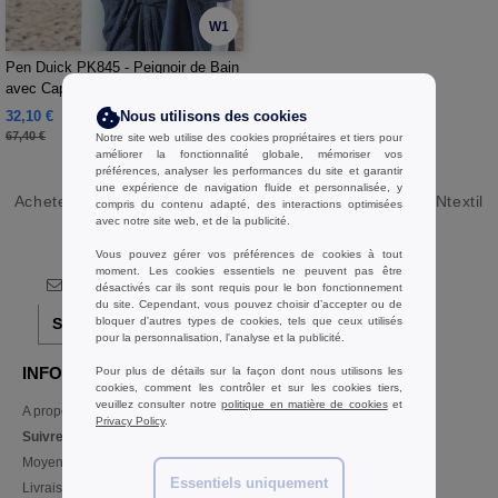
W1
Pen Duick PK845 - Peignoir de Bain
avec Capuche 100% Coton
32,10 €
Nous utilisons des cookies
-52%
67,40 €
Notre site web utilise des cookies propriétaires et tiers pour
améliorer la fonctionnalité globale, mémoriser vos
préférences, analyser les performances du site et garantir
une expérience de navigation fluide et personnalisée, y
Acheter
Accessoires Peignoir en gros et au détail
chez Ntextil
compris du contenu adapté, des interactions optimisées
avec notre site web, et de la publicité.
Belgique
Vous pouvez gérer vos préférences de cookies à tout
moment. Les cookies essentiels ne peuvent pas être
désactivés car ils sont requis pour le bon fonctionnement
du site. Cependant, vous pouvez choisir d’accepter ou de
bloquer d'autres types de cookies, tels que ceux utilisés
S'abonner!
pour la personnalisation, l'analyse et la publicité.
INFORMATION
CONTACTEZ-NOUS
Pour plus de détails sur la façon dont nous utilisons les
cookies, comment les contrôler et sur les cookies tiers,
veuillez consulter notre
politique en matière de cookies
et
A propos de Ntextil
Service Client
Privacy Policy
.
client@ntextil.be
Suivre ma commande
Ventes
Moyens de paiement
ventes@ntextil.be
Essentiels uniquement
Livraison