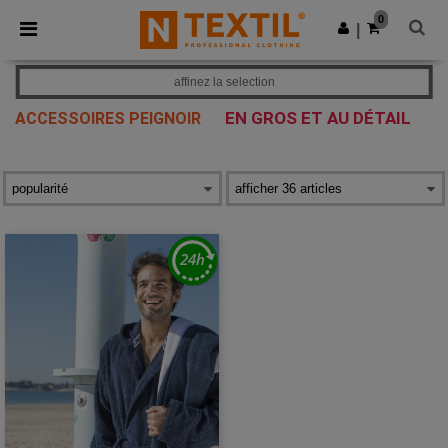
×
Appli Ntextil
0
Obtenir l'appli
|
Meilleurs prix sur l’app !
affinez la selection
EN GROS ET AU DÉTAIL
ACCESSOIRES PEIGNOIR