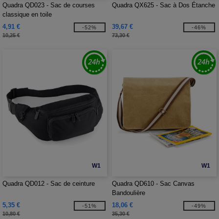
Quadra QD023 - Sac de courses
Quadra QX625 - Sac à Dos Étanche
classique en toile
4,91 €
39,67 €
-52%
-46%
10,25 €
73,30 €
W1
W1
Quadra QD012 - Sac de ceinture
Quadra QD610 - Sac Canvas
Bandoulière
5,35 €
18,06 €
-51%
-49%
10,80 €
35,30 €