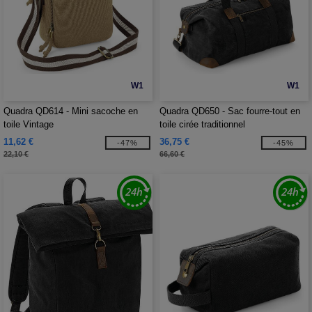
W1
W1
Quadra QD614 - Mini sacoche en
Quadra QD650 - Sac fourre-tout en
toile Vintage
toile cirée traditionnel
11,62 €
36,75 €
-47%
-45%
22,10 €
66,60 €