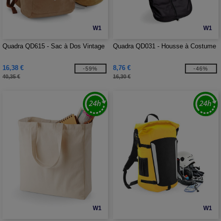
W1
W1
Quadra QD615 - Sac à Dos Vintage
Quadra QD031 - Housse à Costume
16,38 €
8,76 €
-59%
-46%
40,35 €
16,30 €
W1
W1