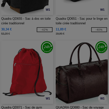
W1
W1
Quadra QD655 - Sac à dos en toile
Quadra QD651 - Sac pour le linge en
cirée traditionnel
toile cirée traditionnel
30,34 €
11,89 €
-42%
-40%
52,20 €
19,90 €
W1
W1
Quadra QD071 - Sac de gym
QUADRA QD880 - Sac de voyage