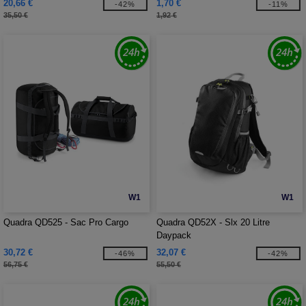
20,66 €
1,70 €
-42%
-11%
35,50 €
1,92 €
W1
W1
Quadra QD525 - Sac Pro Cargo
Quadra QD52X - Slx 20 Litre
Daypack
30,72 €
32,07 €
-46%
-42%
56,75 €
55,50 €