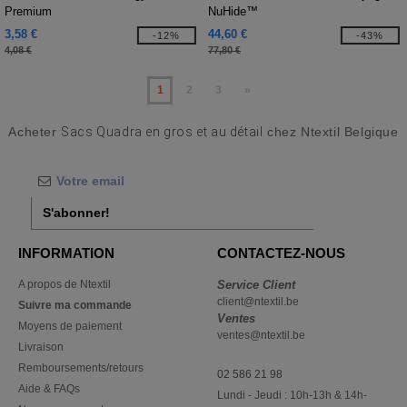
Premium
NuHide™
3,58 €
44,60 €
-12%
-43%
4,08 €
77,80 €
1
2
3
»
Acheter
Sacs Quadra en gros et au détail
chez Ntextil Belgique
S'abonner!
INFORMATION
CONTACTEZ-NOUS
A propos de Ntextil
Service Client
client@ntextil.be
Suivre ma commande
Ventes
Moyens de paiement
ventes@ntextil.be
Livraison
Remboursements/retours
02 586 21 98
Aide & FAQs
Lundi - Jeudi : 10h-13h & 14h-