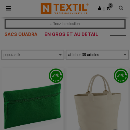
×
Appli Ntextil
0
Obtenir l'appli
|
Meilleurs prix sur l’app !
affinez la selection
EN GROS ET AU DÉTAIL
SACS QUADRA