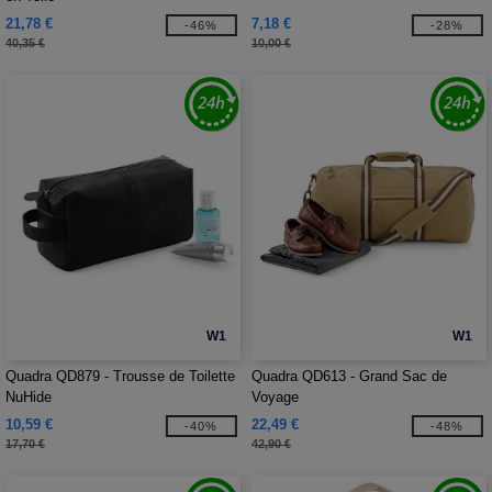
21,78 €
7,18 €
-46%
-28%
40,35 €
10,00 €
W1
W1
Quadra QD879 - Trousse de Toilette
Quadra QD613 - Grand Sac de
NuHide
Voyage
10,59 €
22,49 €
-40%
-48%
17,70 €
42,90 €