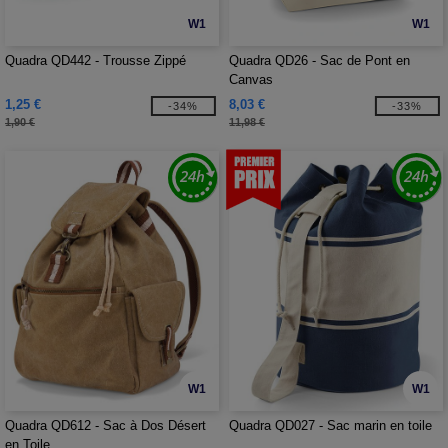
W1
W1
Quadra QD442 - Trousse Zippé
Quadra QD26 - Sac de Pont en
Canvas
1,25 €
8,03 €
-34%
-33%
1,90 €
11,98 €
W1
W1
Quadra QD612 - Sac à Dos Désert
Quadra QD027 - Sac marin en toile
en Toile