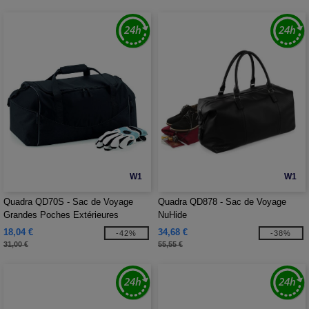
W1
W1
Quadra QD70S - Sac de Voyage
Quadra QD878 - Sac de Voyage
Grandes Poches Extérieures
NuHide
18,04 €
34,68 €
-42%
-38%
31,00 €
55,55 €