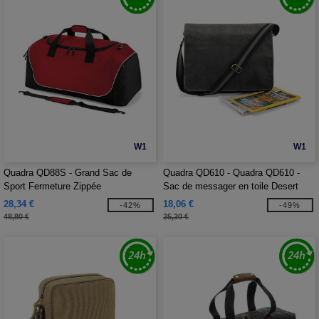
W1
W1
Quadra QD88S - Grand Sac de
Quadra QD610 - Quadra QD610 -
Sport Fermeture Zippée
Sac de messager en toile Desert
28,34 €
18,06 €
-42%
-49%
48,80 €
35,30 €