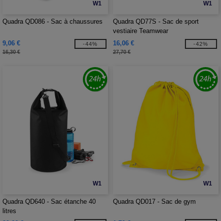
W1
W1
Quadra QD086 - Sac à chaussures
Quadra QD77S - Sac de sport
vestiaire Teamwear
9,06 €
16,06 €
-44%
-42%
16,30 €
27,70 €
W1
W1
Quadra QD640 - Sac étanche 40
Quadra QD017 - Sac de gym
litres