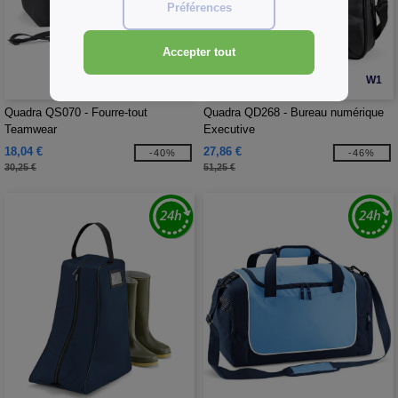
Préférences
Accepter tout
W1
W1
Quadra QS070 - Fourre-tout
Quadra QD268 - Bureau numérique
Teamwear
Executive
18,04 €
27,86 €
-40%
-46%
30,25 €
51,25 €