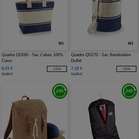
W1
W1
Quadra QD260 - Sac Cabas 100%
Quadra QD270 - Sac Bandoulière
Coton
Duffel
8,03 €
7,18 €
-26%
-39%
10,80 €
11,80 €