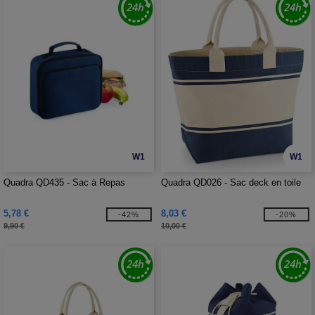
W1
W1
Quadra QD435 - Sac à Repas
Quadra QD026 - Sac deck en toile
5,78 €
8,03 €
-42%
-20%
9,90 €
10,00 €