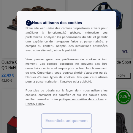
Nous utilisons des cookies
Notre site web utilise des cookies propriétaires et tiers pour
améliorer la fonctionnalité globale, mémoriser vos
préférences, analyser les performances du site et garantir
une expérience de navigation fluide et personnalisée, y
compris du contenu adapté, des interactions optimisées
avec notre site web, et de la publicité.
W1
W1
Vous pouvez gérer vos préférences de cookies à tout
Quadra QD613 - Quadra QD613 -
Quadra QD288 - Grand Sac de Sport
moment. Les cookies essentiels ne peuvent pas être
QD NuHide Conférencier
Jumbo Pro
désactivés car ils sont requis pour le bon fonctionnement
du site. Cependant, vous pouvez choisir d’accepter ou de
22,49 €
30,22 €
-48%
-42%
bloquer d'autres types de cookies, tels que ceux utilisés
42,90 €
52,20 €
pour la personnalisation, l'analyse et la publicité.
Pour plus de détails sur la façon dont nous utilisons les
cookies, comment les contrôler et sur les cookies tiers,
veuillez consulter notre
politique en matière de cookies
et
Privacy Policy
.
Essentiels uniquement