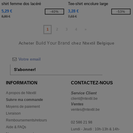
shirt femme dos lacéré
Tee-shirt encolure large
5,29 €
3,28 €
-40%
-53%
8,80 €
7,03 €
1
2
3
4
»
Acheter
Build Your Brand
chez Ntextil Belgique
S'abonner!
INFORMATION
CONTACTEZ-NOUS
A propos de Ntextil
Service Client
client@ntextil.be
Suivre ma commande
Ventes
Moyens de paiement
ventes@ntextil.be
Livraison
Remboursements/retours
02 586 21 98
Aide & FAQs
Lundi - Jeudi : 10h-13h & 14h-