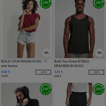
W1
W1
BUILD YOUR BRAND BY021 - T-
Build Your Brand BYB011 -
shirt femme
DÉBARDEUR BASIC
4,62 €
3,01 €
-40%
-49%
7,70 €
5,95 €