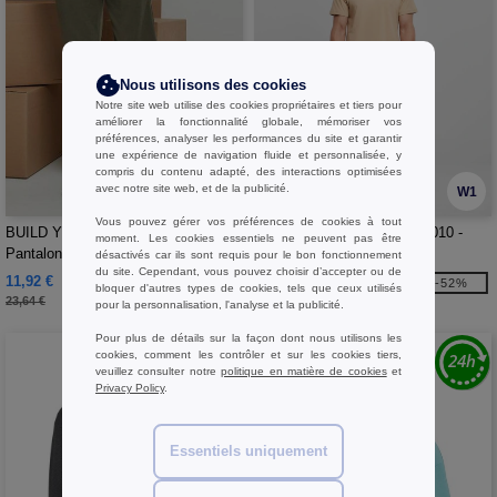
Nous utilisons des cookies
Notre site web utilise des cookies propriétaires et tiers pour
améliorer la fonctionnalité globale, mémoriser vos
préférences, analyser les performances du site et garantir
une expérience de navigation fluide et personnalisée, y
compris du contenu adapté, des interactions optimisées
avec notre site web, et de la publicité.
W1
W1
Vous pouvez gérer vos préférences de cookies à tout
BUILD YOUR BRAND BYB002 -
BUILD YOUR BRAND BYB010 -
moment. Les cookies essentiels ne peuvent pas être
Pantalon de jogging
Tee-shirt col rond 140
désactivés car ils sont requis pour le bon fonctionnement
du site. Cependant, vous pouvez choisir d’accepter ou de
11,92 €
3,55 €
-50%
-52%
bloquer d'autres types de cookies, tels que ceux utilisés
23,64 €
7,47 €
pour la personnalisation, l'analyse et la publicité.
Pour plus de détails sur la façon dont nous utilisons les
cookies, comment les contrôler et sur les cookies tiers,
veuillez consulter notre
politique en matière de cookies
et
Privacy Policy
.
Essentiels uniquement