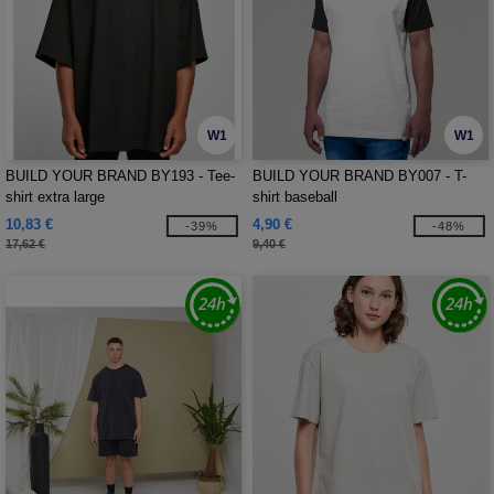
W1
W1
BUILD YOUR BRAND BY193 - Tee-
BUILD YOUR BRAND BY007 - T-
shirt extra large
shirt baseball
10,83 €
4,90 €
-39%
-48%
17,62 €
9,40 €