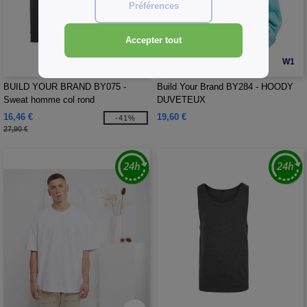
Préférences
Accepter tout
W1
W1
BUILD YOUR BRAND BY075 -
Build Your Brand BY284 - HOODY
Sweat homme col rond
DUVETEUX
16,46 €
19,60 €
-41%
27,90 €