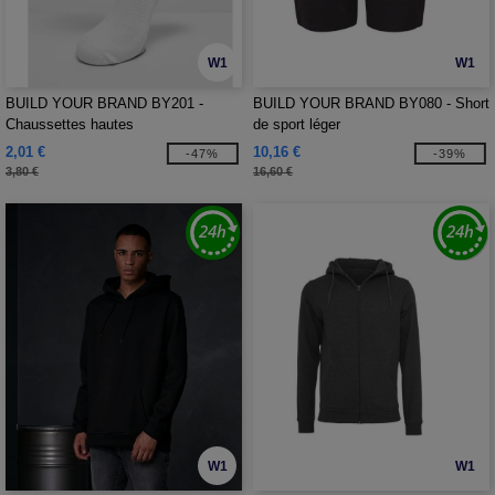
W1
W1
BUILD YOUR BRAND BY201 -
BUILD YOUR BRAND BY080 - Short
Chaussettes hautes
de sport léger
2,01 €
10,16 €
-47%
-39%
3,80 €
16,60 €
W1
W1