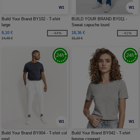
W1
W1
Build Your Brand BY102 - T-shirt
BUILD YOUR BRAND BY011 -
large
Sweat capuche lourd
8,10 €
18,36 €
-44%
-41%
14,40 €
31,10 €
W1
W1
Build Your Brand BY004 - T-shirt col
Build Your Brand BY042 - T-shirt
rond
femme cropped