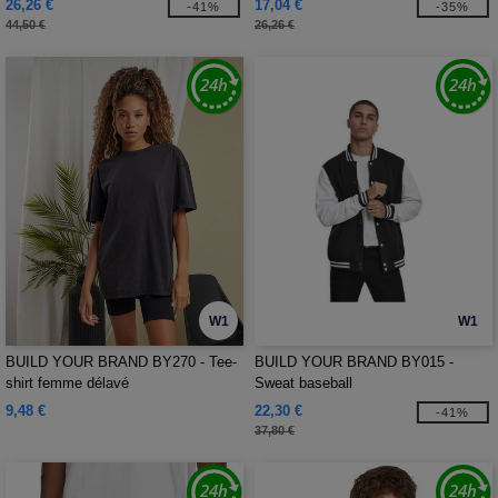
26,26 €
17,04 €
-41%
-35%
44,50 €
26,26 €
W1
W1
BUILD YOUR BRAND BY270 - Tee-
BUILD YOUR BRAND BY015 -
shirt femme délavé
Sweat baseball
9,48 €
22,30 €
-41%
37,80 €