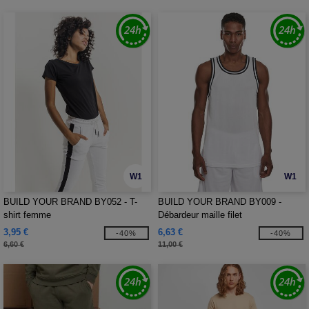
W1
W1
BUILD YOUR BRAND BY052 - T-
BUILD YOUR BRAND BY009 -
shirt femme
Débardeur maille filet
3,95 €
6,63 €
-40%
-40%
6,60 €
11,00 €