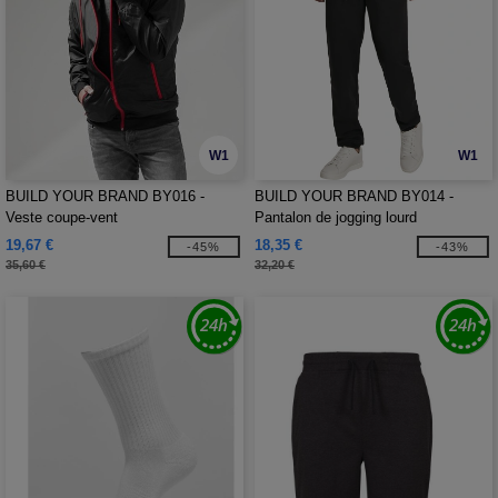
W1
W1
BUILD YOUR BRAND BY016 -
BUILD YOUR BRAND BY014 -
Veste coupe-vent
Pantalon de jogging lourd
19,67 €
18,35 €
-45%
-43%
35,60 €
32,20 €