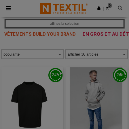
×
Appli Ntextil
0
Obtenir l'appli
|
Meilleurs prix sur l’app !
affinez la selection
EN GROS ET AU DÉT
VÊTEMENTS BUILD YOUR BRAND