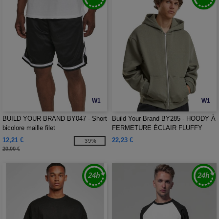
W1
W1
BUILD YOUR BRAND BY047 - Short
Build Your Brand BY285 - HOODY À
bicolore maille filet
FERMETURE ÉCLAIR FLUFFY
12,21 €
22,23 €
-39%
20,00 €