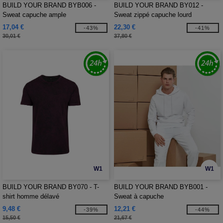
BUILD YOUR BRAND BYB006 -
BUILD YOUR BRAND BY012 -
Sweat capuche ample
Sweat zippé capuche lourd
17,04 €
22,30 €
-43%
-41%
30,01 €
37,80 €
W1
W1
BUILD YOUR BRAND BY070 - T-
BUILD YOUR BRAND BYB001 -
shirt homme délavé
Sweat à capuche
9,48 €
12,21 €
-39%
-44%
15,50 €
21,67 €