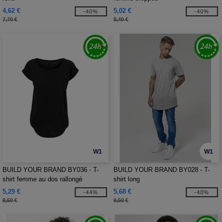
4,62 €
5,02 €
-40%
-40%
7,70 €
8,40 €
W1
W1
BUILD YOUR BRAND BY036 - T-
BUILD YOUR BRAND BY028 - T-
shirt femme au dos rallongé
shirt long
5,29 €
5,68 €
-44%
-40%
9,50 €
9,50 €