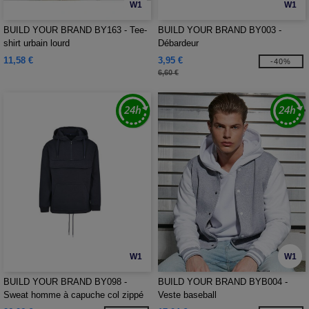
W1
W1
BUILD YOUR BRAND BY163 - Tee-
BUILD YOUR BRAND BY003 -
shirt urbain lourd
Débardeur
11,58 €
3,95 €
-40%
6,60 €
W1
W1
BUILD YOUR BRAND BY098 -
BUILD YOUR BRAND BYB004 -
Sweat homme à capuche col zippé
Veste baseball