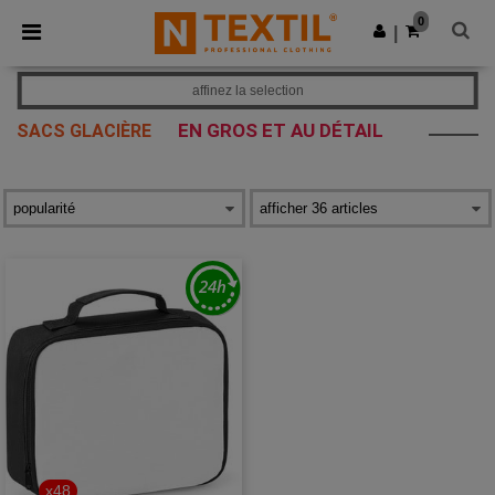
×
Appli Ntextil
0
Obtenir l'appli
|
Meilleurs prix sur l’app !
affinez la selection
EN GROS ET AU DÉTAIL
SACS GLACIÈRE
x48