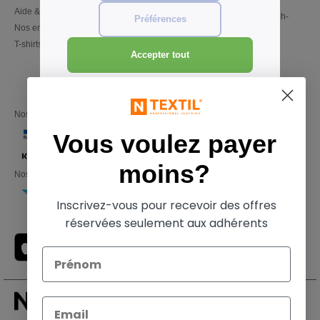
02 586 21 98
Aide & FAQs
Lundi - Jeudi : 10h-13h & 14h-
Préférences
Nos engagements
17h30
T-shirts en gros local
Vendredi : 10h-14h
Accepter tout
Nos partenaires financiers
Vous voulez payer
moins?
Nos transporteurs
Inscrivez-vous pour recevoir des offres
réservées seulement aux adhérents