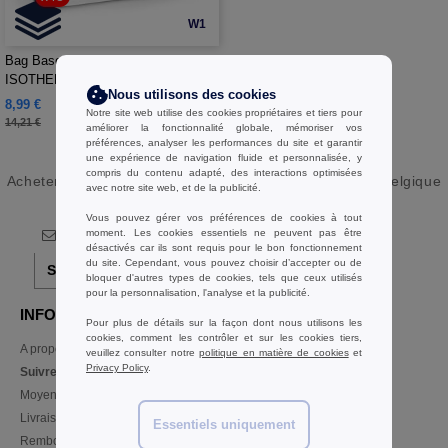
W1
Bag Base BG960 - SAC REPAS
ISOTHERME POUR LA
Nous utilisons des cookies
SUBLIMATION
8,99 €
-37%
Notre site web utilise des cookies propriétaires et tiers pour
14,21 €
améliorer la fonctionnalité globale, mémoriser vos
préférences, analyser les performances du site et garantir
une expérience de navigation fluide et personnalisée, y
compris du contenu adapté, des interactions optimisées
Acheter
Sacs Glacière en gros et au détail
chez Ntextil Belgique
avec notre site web, et de la publicité.
Vous pouvez gérer vos préférences de cookies à tout
moment. Les cookies essentiels ne peuvent pas être
désactivés car ils sont requis pour le bon fonctionnement
du site. Cependant, vous pouvez choisir d’accepter ou de
S'abonner!
bloquer d'autres types de cookies, tels que ceux utilisés
pour la personnalisation, l'analyse et la publicité.
INFORMATION
CONTACTEZ-NOUS
Pour plus de détails sur la façon dont nous utilisons les
cookies, comment les contrôler et sur les cookies tiers,
A propos de Ntextil
Service Client
veuillez consulter notre
politique en matière de cookies
et
client@ntextil.be
Privacy Policy
.
Suivre ma commande
Ventes
Moyens de paiement
ventes@ntextil.be
Livraison
Essentiels uniquement
Remboursements/retours