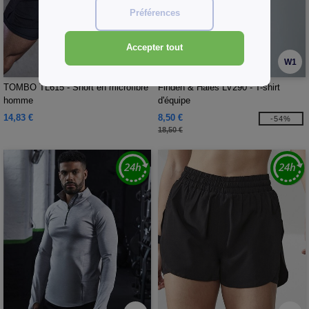
Préférences
Accepter tout
W1
W1
TOMBO TL615 - Short en microfibre
Finden & Hales LV290 - T-shirt
homme
d'équipe
14,83 €
8,50 €
-54%
18,50 €