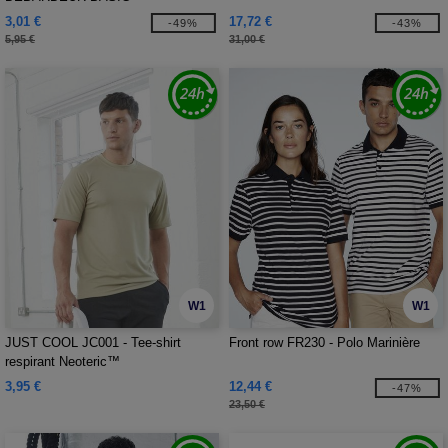
3,01 €
17,72 €
-49%
-43%
5,95 €
31,00 €
W1
W1
JUST COOL JC001 - Tee-shirt
Front row FR230 - Polo Marinière
respirant Neoteric™
3,95 €
12,44 €
-47%
23,50 €