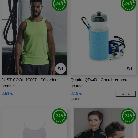
W1
W1
JUST COOL JC007 - Débardeur
Quadra QD440 - Gourde et porte-
homme
gourde
3,61 €
3,19 €
-42%
5,50 €