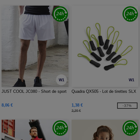
W1
W1
JUST COOL JC080 - Short de sport
Quadra QX505 - Lot de tirettes SLX
8,06 €
1,38 €
-37%
2,20 €