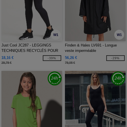
W1
W1
Just Cool JC287 - LEGGINGS
Finden & Hales LV691 - Longue
TECHNIQUES RECYCLÉS POUR
veste imperméable
FEMMES
18,16 €
56,26 €
-39%
-29%
29,79 €
79,08 €