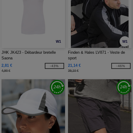
W1
W1
JHK JK423 - Débardeur bretelle
Finden & Hales LV871 - Veste de
Saona
sport
2,81 €
21,14 €
-43%
-46%
4,90 €
39,10 €