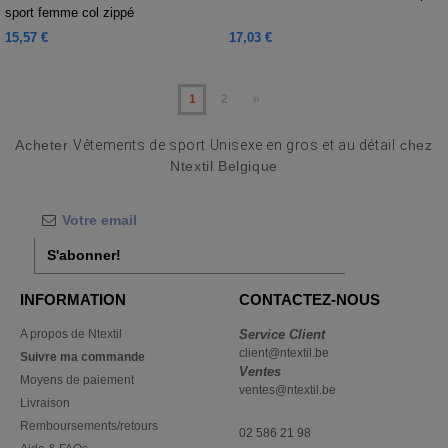
sport femme col zippé
15,57 €
17,03 €
1
2
»
Acheter
Vêtements de sport Unisexe en gros et au détail
chez
Ntextil Belgique
S'abonner!
INFORMATION
CONTACTEZ-NOUS
A propos de Ntextil
Service Client
client@ntextil.be
Suivre ma commande
Ventes
Moyens de paiement
ventes@ntextil.be
Livraison
Remboursements/retours
02 586 21 98