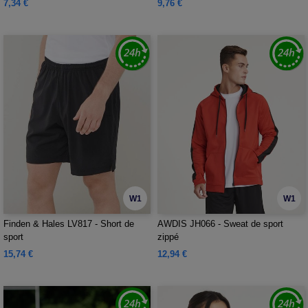
7,34 €
9,76 €
W1
W1
Finden & Hales LV817 - Short de
AWDIS JH066 - Sweat de sport
sport
zippé
15,74 €
12,94 €