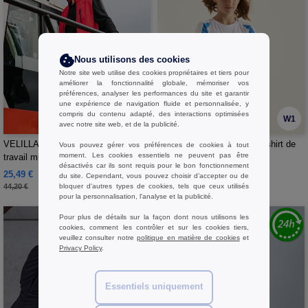
Nous utilisons des cookies
Notre site web utilise des cookies propriétaires et tiers pour
améliorer la fonctionnalité globale, mémoriser vos
préférences, analyser les performances du site et garantir
une expérience de navigation fluide et personnalisée, y
compris du contenu adapté, des interactions optimisées
W1
W1
avec notre site web, et de la publicité.
VELILLA V103JS - Pantalon de
JUST COOL JC003J - Tee-shirt de
Vous pouvez gérer vos préférences de cookies à tout
moment. Les cookies essentiels ne peuvent pas être
travail multipoches
sport contrasté
désactivés car ils sont requis pour le bon fonctionnement
25,49 €
4,96 €
-42%
du site. Cependant, vous pouvez choisir d’accepter ou de
bloquer d'autres types de cookies, tels que ceux utilisés
44,20 €
pour la personnalisation, l'analyse et la publicité.
Pour plus de détails sur la façon dont nous utilisons les
cookies, comment les contrôler et sur les cookies tiers,
veuillez consulter notre
politique en matière de cookies
et
Privacy Policy
.
Essentiels uniquement