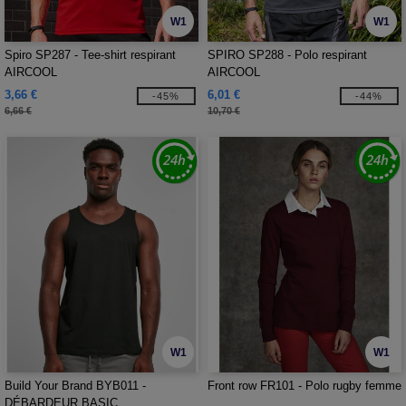
W1
W1
Spiro SP287 - Tee-shirt respirant
SPIRO SP288 - Polo respirant
AIRCOOL
AIRCOOL
3,66 €
6,01 €
-45%
-44%
6,66 €
10,70 €
W1
W1
Build Your Brand BYB011 -
Front row FR101 - Polo rugby femme
DÉBARDEUR BASIC