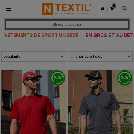
×
Appli Ntextil
0
Obtenir l'appli
|
Meilleurs prix sur l’app !
affinez la selection
EN GROS ET AU DÉT
VÊTEMENTS DE SPORT UNISEXE