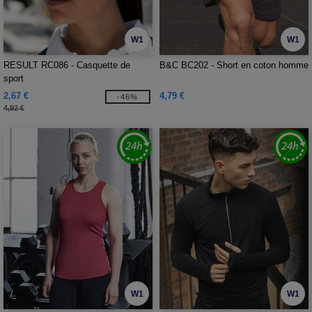
W1
W1
RESULT RC086 - Casquette de
B&C BC202 - Short en coton homme
sport
2,67 €
4,79 €
-46%
4,92 €
W1
W1