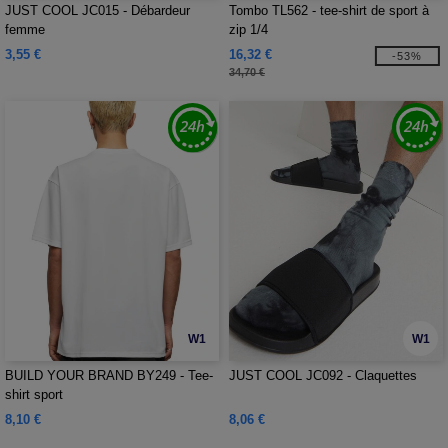
JUST COOL JC015 - Débardeur
Tombo TL562 - tee-shirt de sport à
femme
zip 1/4
3,55 €
16,32 €
-53%
34,70 €
W1
W1
BUILD YOUR BRAND BY249 - Tee-
JUST COOL JC092 - Claquettes
shirt sport
8,10 €
8,06 €