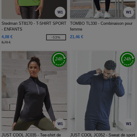
W1
W1
Stedman ST8170 - T-SHIRT SPORT
TOMBO TL330 - Combinaison pour
- ENFANTS
femme
4,08 €
21,46 €
-53%
8,70 €
W1
W1
JUST COOL JC035 - Tee-shirt de
JUST COOL JC052 - Sweat de sport