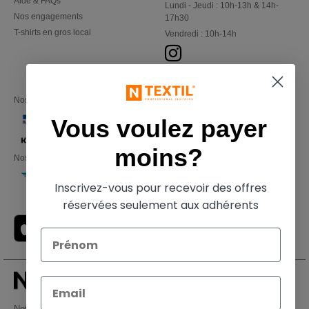
Aide & FAQs
Lundi - Jeudi : 10h-13h & 14h-
Nos engagements
17h30
T-shirts en gros local
Vendredi : 10h-14h
Nos partenaires financiers
Vous voulez payer
moins?
Nos transporteurs
Inscrivez-vous pour recevoir des offres
réservées seulement aux adhérents
Netenders Belgium SRL