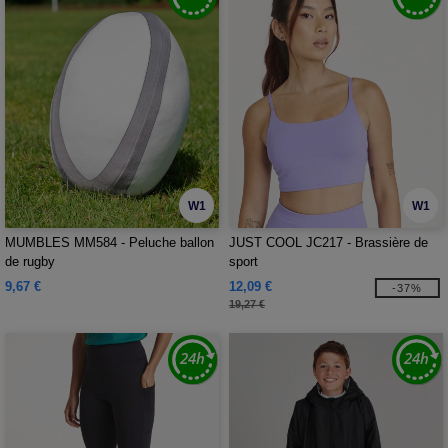
W1
W1
MUMBLES MM584 - Peluche ballon
JUST COOL JC217 - Brassière de
de rugby
sport
9,67 €
12,09 €
-37%
19,27 €