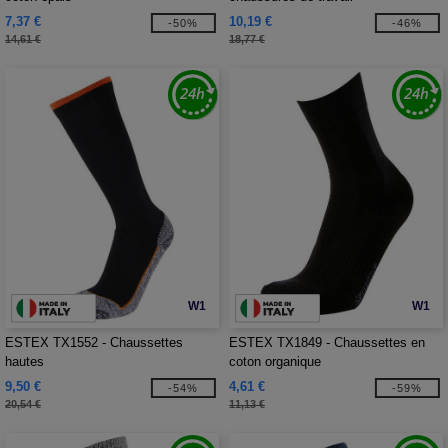
7,37 €
10,19 €
-50%
-46%
14,61 €
18,77 €
W1
W1
ESTEX TX1552 - Chaussettes
ESTEX TX1849 - Chaussettes en
hautes
coton organique
9,50 €
4,61 €
-54%
-59%
20,54 €
11,13 €