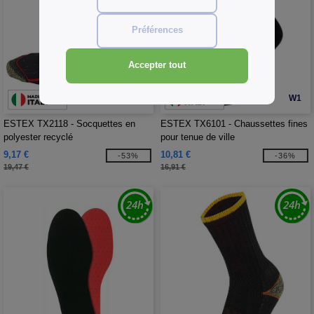
Préférences
Accepter tout
W1
W1
ESTEX TX2118 - Socquettes en
ESTEX TX6101 - Chaussettes fines
polyester recyclé
pour tenue de ville
9,17 €
10,81 €
-53%
-36%
19,47 €
16,91 €