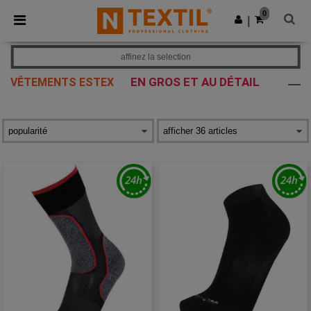
×
Appli Ntextil
0
Obtenir l'appli
|
Meilleurs prix sur l’app !
affinez la selection
EN GROS ET AU DÉTAIL
VÊTEMENTS ESTEX