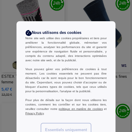
Nous utilisons des cookies
Notre site web utilise des cookies propriétaires et tiers pour
améliorer la fonctionnalité globale, mémoriser vos
préférences, analyser les performances du site et garantir
une expérience de navigation fluide et personnalisée, y
compris du contenu adapté, des interactions optimisées
avec notre site web, et de la publicité.
W1
W1
Vous pouvez gérer vos préférences de cookies à tout
moment. Les cookies essentiels ne peuvent pas être
ESTEX TX2005 - Chaussettes
ESTEX TX2119 - Socquettes fines
désactivés car ils sont requis pour le bon fonctionnement
femme
du site. Cependant, vous pouvez choisir d’accepter ou de
bloquer d'autres types de cookies, tels que ceux utilisés
5,47 €
8,85 €
-56%
pour la personnalisation, l'analyse et la publicité.
12,32 €
Pour plus de détails sur la façon dont nous utilisons les
cookies, comment les contrôler et sur les cookies tiers,
veuillez consulter notre
politique en matière de cookies
et
Privacy Policy
.
Essentiels uniquement