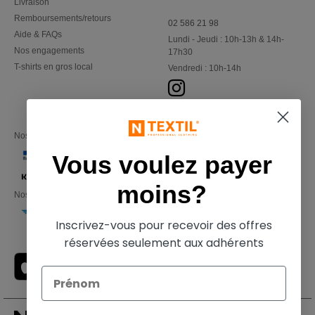
Livraison
Remboursements/retours
02 586 21 98
Aide & FAQs
Lundi - Jeudi : 10h-13h & 14h-
Nos engagements
17h30
T-shirts en gros local
Vendredi : 10h-14h
Nos partenaires financiers
Vous voulez payer
moins?
Nos transporteurs
Inscrivez-vous pour recevoir des offres
réservées seulement aux adhérents