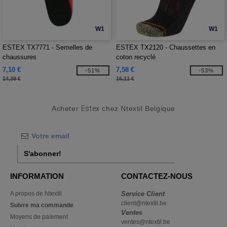
W1
W1
ESTEX TX7771 - Semelles de
ESTEX TX2120 - Chaussettes en
chaussures
coton recyclé
7,10 €
7,58 €
-51%
-53%
14,39 €
16,11 €
Acheter
Estex
chez Ntextil Belgique
S'abonner!
INFORMATION
CONTACTEZ-NOUS
A propos de Ntextil
Service Client
client@ntextil.be
Suivre ma commande
Ventes
Moyens de paiement
ventes@ntextil.be