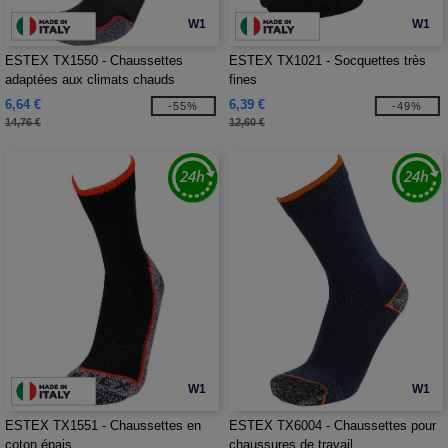
W1
W1
ESTEX TX1550 - Chaussettes
ESTEX TX1021 - Socquettes très
adaptées aux climats chauds
fines
6,64 €
6,39 €
-55%
-49%
14,76 €
12,60 €
W1
W1
ESTEX TX1551 - Chaussettes en
ESTEX TX6004 - Chaussettes pour
coton épais
chaussures de travail