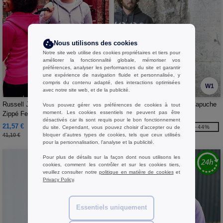
Nous utilisons des cookies
Notre site web utilise des cookies propriétaires et tiers pour
améliorer la fonctionnalité globale, mémoriser vos
préférences, analyser les performances du site et garantir
une expérience de navigation fluide et personnalisée, y
compris du contenu adapté, des interactions optimisées
W1
W1
avec notre site web, et de la publicité.
Russell JZ66F - Sweat Capuche
Pen Duick PK430 - Sweat Capuche
Vous pouvez gérer vos préférences de cookies à tout
moment. Les cookies essentiels ne peuvent pas être
Zippé Femme Authentique
Grand Zip Homme
désactivés car ils sont requis pour le bon fonctionnement
21,57 €
39,31 €
-48%
-44%
du site. Cependant, vous pouvez choisir d’accepter ou de
bloquer d'autres types de cookies, tels que ceux utilisés
41,10 €
69,90 €
pour la personnalisation, l'analyse et la publicité.
Pour plus de détails sur la façon dont nous utilisons les
cookies, comment les contrôler et sur les cookies tiers,
veuillez consulter notre
politique en matière de cookies
et
Privacy Policy
.
Essentiels uniquement