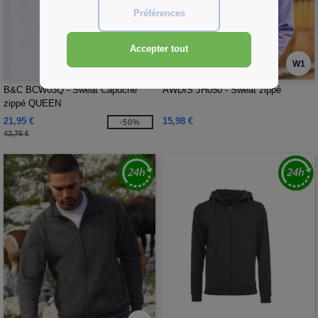
Préférences
Accepter tout
W1
W1
B&C BCW03Q - Sweat Capuche
AWDIS JH050 - Sweat zippé
zippé QUEEN
21,95 €
15,98 €
-50%
43,76 €