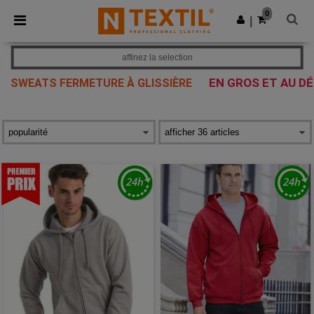
×
Appli Ntextil
0
Obtenir l'appli
|
Meilleurs prix sur l’app !
affinez la selection
EN GROS ET AU DÉ
SWEATS FERMETURE À GLISSIÈRE