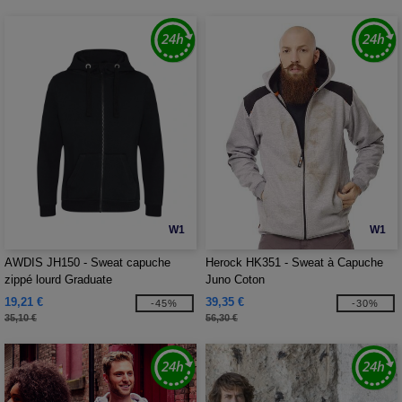
W1
W1
AWDIS JH150 - Sweat capuche
Herock HK351 - Sweat à Capuche
zippé lourd Graduate
Juno Coton
19,21 €
39,35 €
-45%
-30%
35,10 €
56,30 €