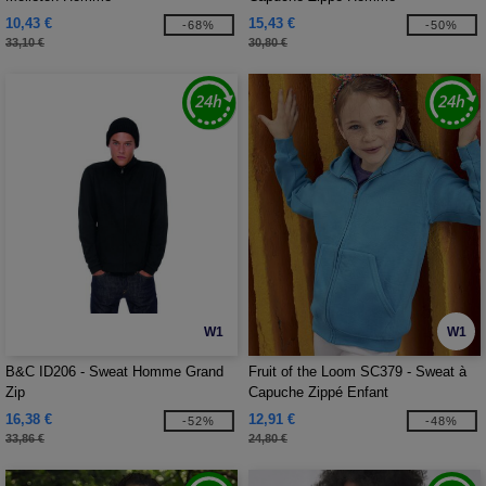
10,43 €
15,43 €
-68%
-50%
33,10 €
30,80 €
W1
W1
B&C ID206 - Sweat Homme Grand
Fruit of the Loom SC379 - Sweat à
Zip
Capuche Zippé Enfant
16,38 €
12,91 €
-52%
-48%
33,86 €
24,80 €