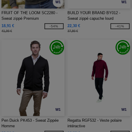
W1
W1
FRUIT OF THE LOOM SC2280 -
BUILD YOUR BRAND BY012 -
Sweat zippé Premium
Sweat zippé capuche lourd
18,91 €
22,30 €
-54%
-41%
41,00 €
37,80 €
W1
W1
Pen Duick PK453 - Sweat Zippée
Regatta RGF532 - Veste polaire
Homme
intéractive