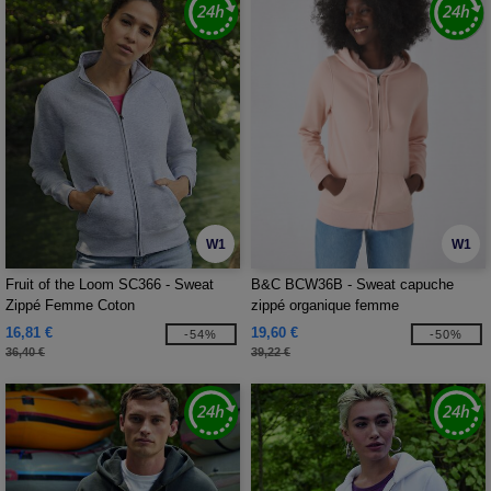
W1
W1
Fruit of the Loom SC366 - Sweat
B&C BCW36B - Sweat capuche
Zippé Femme Coton
zippé organique femme
16,81 €
19,60 €
-54%
-50%
36,40 €
39,22 €