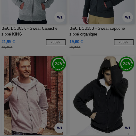
W1
W1
B&C BCU03K - Sweat Capuche
B&C BCU35B - Sweat capuche
zippé KING
zippé organique
21,95 €
19,60 €
-50%
-50%
43,76 €
39,22 €
W1
W1