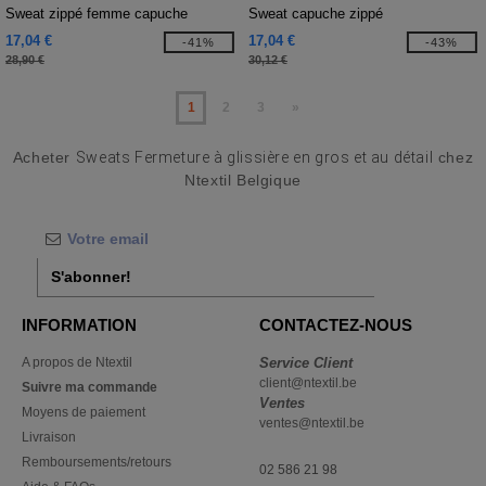
Sweat zippé femme capuche
Sweat capuche zippé
17,04 €
17,04 €
-41%
-43%
28,90 €
30,12 €
1
2
3
»
Acheter
Sweats Fermeture à glissière en gros et au détail
chez
Ntextil Belgique
S'abonner!
INFORMATION
CONTACTEZ-NOUS
A propos de Ntextil
Service Client
client@ntextil.be
Suivre ma commande
Ventes
Moyens de paiement
ventes@ntextil.be
Livraison
Remboursements/retours
02 586 21 98