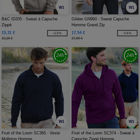
W1
W1
B&C ID205 - Sweat à Capuche
Gildan GN960 - Sweat Capuche
Zippé
Homme Grand Zip
15,31 €
17,54 €
-53%
-54%
32,26 €
37,90 €
W1
W1
Fruit of the Loom SC365 - Veste
Fruit of the Loom SC374 - Sweat à
Molleton Homme
Capuche Zippé Homme