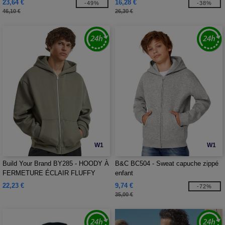
23,64 €
16,28 €
-49%
-38%
46,10 €
26,30 €
W1
W1
Build Your Brand BY285 - HOODY À
B&C BC504 - Sweat capuche zippé
FERMETURE ÉCLAIR FLUFFY
enfant
22,23 €
9,74 €
-72%
35,00 €