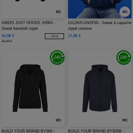
W1
W1
AWDIS JUST HOODS JH063 -
GILDAN GNSF60 - Sweat à capuche
Sweat baseball zippé
zippé unisexe
16,98 €
17,86 €
-45%
31,00 €
W1
W1
BUILD YOUR BRAND BY069 -
BUILD YOUR BRAND BYB008 -