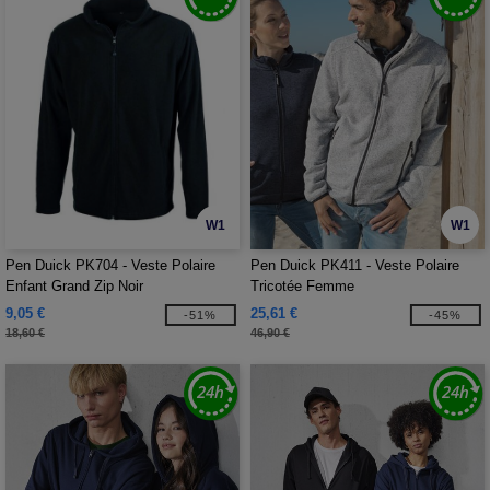
W1
W1
Pen Duick PK704 - Veste Polaire
Pen Duick PK411 - Veste Polaire
Enfant Grand Zip Noir
Tricotée Femme
9,05 €
25,61 €
-51%
-45%
18,60 €
46,90 €