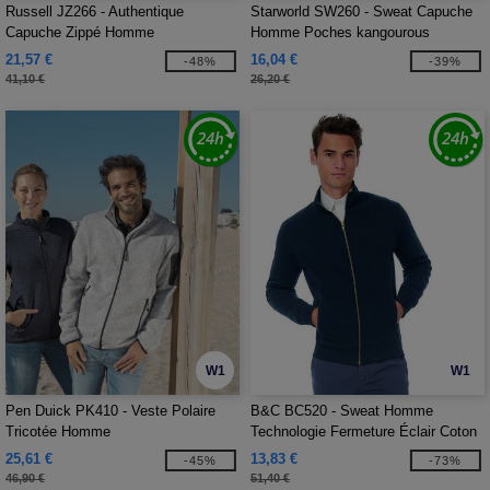
Russell JZ266 - Authentique
Starworld SW260 - Sweat Capuche
Capuche Zippé Homme
Homme Poches kangourous
21,57 €
16,04 €
-48%
-39%
41,10 €
26,20 €
W1
W1
Pen Duick PK410 - Veste Polaire
B&C BC520 - Sweat Homme
Tricotée Homme
Technologie Fermeture Éclair Coton
25,61 €
13,83 €
-45%
-73%
46,90 €
51,40 €