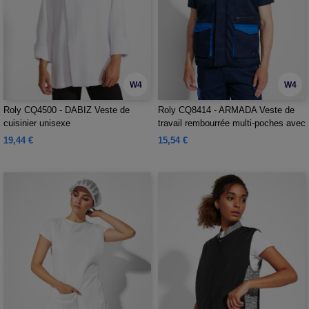
W4
W4
Roly CQ4500 - DABIZ Veste de
Roly CQ8414 - ARMADA Veste de
cuisinier unisexe
travail rembourrée multi-poches avec
dos long
19,44 €
15,54 €