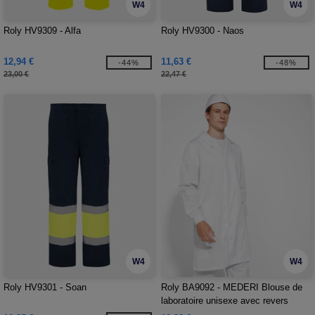
W4
W4
Roly HV9309 - Alfa
Roly HV9300 - Naos
12,94 €
11,63 €
-44%
-48%
23,00 €
22,47 €
W4
W4
Roly HV9301 - Soan
Roly BA9092 - MEDERI Blouse de
laboratoire unisexe avec revers