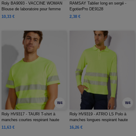
Roly BA9093 - VACCINE WOMAN
RAMSAY Tablier long en sergé -
Blouse de laboratoire pour femme
EgotierPro DE9128
avec revers
10,33 €
2,38 €
W4
W4
Roly HV9317 - TAURI T-shirt à
Roly HV9319 - ATRIO LS Polo à
manches courtes respirant haute
manches longues respirant haute
visibilité
visibilité
11,63 €
16,26 €