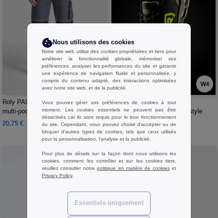
Nous utilisons des cookies
Notre site web utilise des cookies propriétaires et tiers pour
améliorer la fonctionnalité globale, mémoriser vos
préférences, analyser les performances du site et garantir
une expérience de navigation fluide et personnalisée, y
compris du contenu adapté, des interactions optimisées
W4
W4
avec notre site web, et de la publicité.
Roly PA9207 - WALL Pantalon long
Roly ZL8383 - CERYSON
Vous pouvez gérer vos préférences de cookies à tout
moment. Les cookies essentiels ne peuvent pas être
multi-poches
Chaussures de sécurité de style
désactivés car ils sont requis pour le bon fonctionnement
sportif
20,75 €
38,97 €
du site. Cependant, vous pouvez choisir d’accepter ou de
bloquer d'autres types de cookies, tels que ceux utilisés
pour la personnalisation, l'analyse et la publicité.
Pour plus de détails sur la façon dont nous utilisons les
cookies, comment les contrôler et sur les cookies tiers,
veuillez consulter notre
politique en matière de cookies
et
Privacy Policy
.
Essentiels uniquement