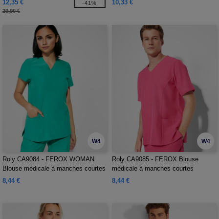
12,35 €
10,33 €
-41%
20,90 €
W4
W4
Roly CA9084 - FEROX WOMAN
Roly CA9085 - FEROX Blouse
Blouse médicale à manches courtes
médicale à manches courtes
avec taille légèrement ajustée
8,44 €
8,44 €