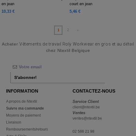
en jean
court en jean
10,33 €
5,46 €
1
2
»
Acheter
Vêtements de travail Roly Workwear en gros et au détail
chez Ntextil Belgique
S'abonner!
INFORMATION
CONTACTEZ-NOUS
A propos de Ntextil
Service Client
client@ntextil.be
Suivre ma commande
Ventes
Moyens de paiement
ventes@ntextil.be
Livraison
Remboursements/retours
02 586 21 98