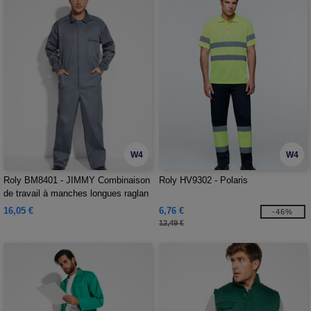
W4
W4
Roly BM8401 - JIMMY Combinaison
Roly HV9302 - Polaris
de travail à manches longues raglan
16,05 €
6,76 €
-46%
12,49 €