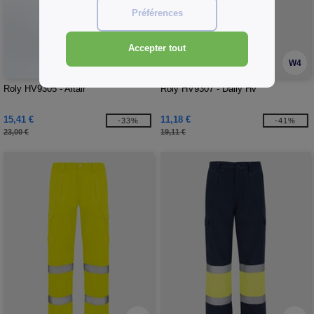
Préférences
Accepter tout
W4
W4
Roly HV9305 - Altair
Roly HV9307 - Daily Hv
15,41 €
11,18 €
-33%
-41%
23,00 €
19,11 €