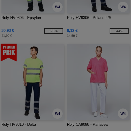
W4
W4
Roly HV9304 - Epsylon
Roly HV9306 - Polaris L/S
30,93 €
8,12 €
-26%
-44%
41,90 €
14,59 €
W4
W4
Roly HV9310 - Delta
Roly CA9098 - Panacea