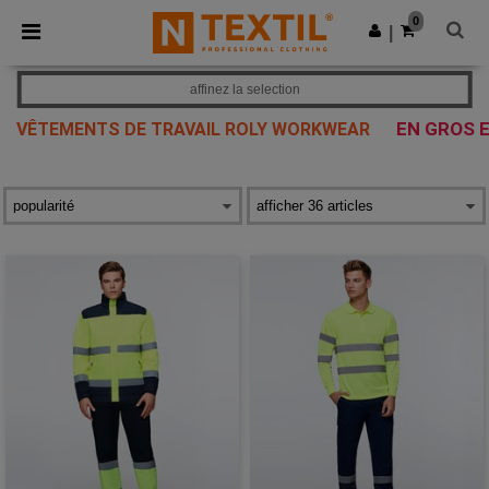
×
Appli Ntextil
0
Obtenir l'appli
|
Meilleurs prix sur l’app !
affinez la selection
EN GROS E
VÊTEMENTS DE TRAVAIL ROLY WORKWEAR