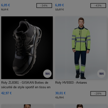
6,05 €
6,89 €
-34%
-43%
9,14 €
12,07 €
W4
W4
Roly ZL8381 - GISKAN Bottes de
Roly HV9303 - Antares
sécurité de style sportif en tissu en
maille 3D
42,97 €
30,01 €
-28%
41,79 €