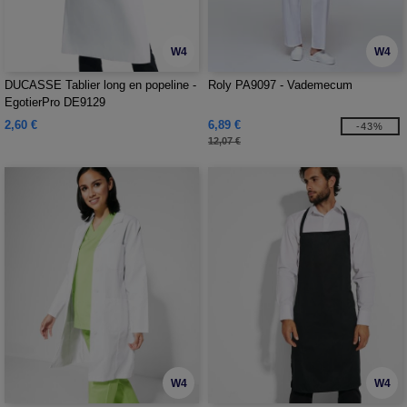
W4
W4
DUCASSE Tablier long en popeline -
Roly PA9097 - Vademecum
EgotierPro DE9129
2,60 €
6,89 €
-43%
12,07 €
W4
W4