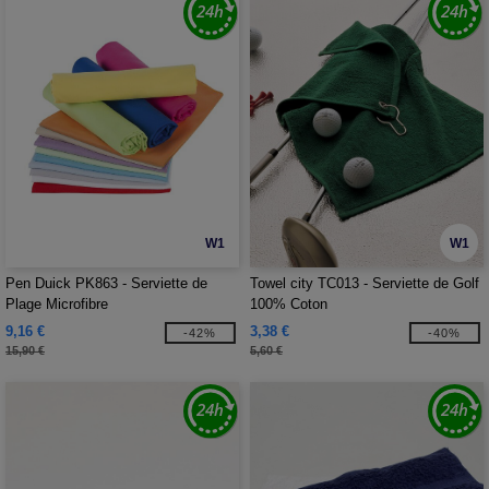
W1
W1
Pen Duick PK863 - Serviette de
Towel city TC013 - Serviette de Golf
Plage Microfibre
100% Coton
9,16 €
3,38 €
-42%
-40%
15,90 €
5,60 €