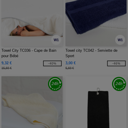
W1
W1
Towel City TC036 - Cape de Bain
Towel city TC042 - Serviette de
pour Bébé
Sport
9,32 €
3,00 €
-40%
-46%
15,60 €
5,60 €