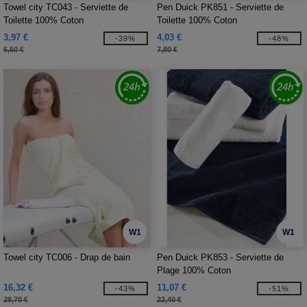
Towel city TC043 - Serviette de
Pen Duick PK851 - Serviette de
Toilette 100% Coton
Toilette 100% Coton
3,97 €
4,03 €
-39%
-48%
6,50 €
7,80 €
W1
W1
Towel city TC006 - Drap de bain
Pen Duick PK853 - Serviette de
Plage 100% Coton
16,32 €
11,07 €
-43%
-51%
28,70 €
22,40 €