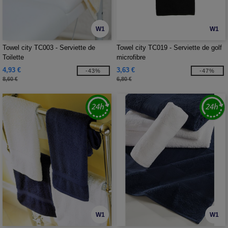
W1
W1
Towel city TC003 - Serviette de
Towel city TC019 - Serviette de golf
Toilette
microfibre
4,93 €
3,63 €
-43%
-47%
8,60 €
6,80 €
W1
W1