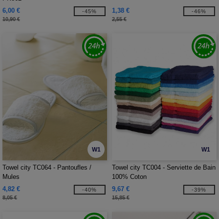
6,00 €
1,38 €
-45%
-46%
10,90 €
2,55 €
W1
W1
Towel city TC064 - Pantoufles /
Towel city TC004 - Serviette de Bain
Mules
100% Coton
4,82 €
9,67 €
-40%
-39%
8,05 €
15,85 €