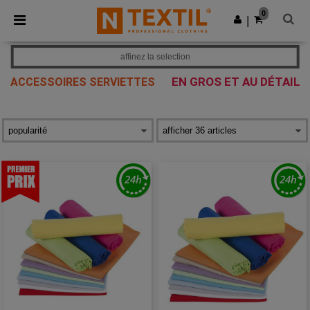
×
Appli Ntextil
0
Obtenir l'appli
|
Meilleurs prix sur l’app !
affinez la selection
EN GROS ET AU DÉTAIL
ACCESSOIRES SERVIETTES