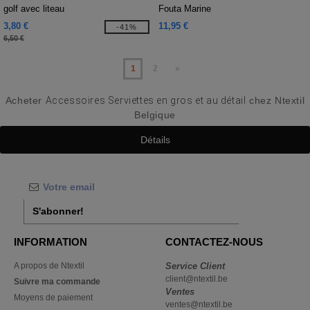
golf avec liteau
Fouta Marine
3,80 €
11,95 €
-41%
6,50 €
1
2
»
Acheter
Accessoires Serviettes en gros et au détail
chez Ntextil
Belgique
Détails
S'abonner!
INFORMATION
CONTACTEZ-NOUS
A propos de Ntextil
Service Client
client@ntextil.be
Suivre ma commande
Ventes
Moyens de paiement
ventes@ntextil.be