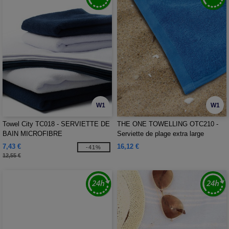
W1
W1
Towel City TC018 - SERVIETTE DE
THE ONE TOWELLING OTC210 -
BAIN MICROFIBRE
Serviette de plage extra large
Classic
7,43 €
16,12 €
-41%
12,55 €