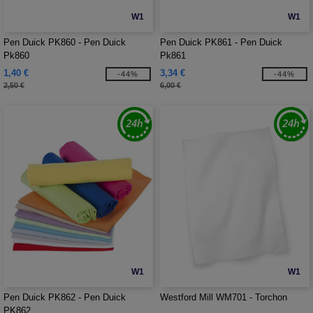
W1
W1
Pen Duick PK860 - Pen Duick
Pen Duick PK861 - Pen Duick
Pk860
Pk861
1,40 €
3,34 €
-44%
-44%
2,50 €
6,00 €
W1
W1
Pen Duick PK862 - Pen Duick
Westford Mill WM701 - Torchon
PK862