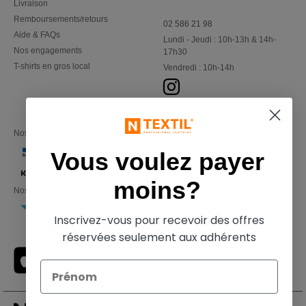
Livraison
Remboursements/retours
02 586 21 98
Aide & FAQs
Lundi - Jeudi : 10h-13h & 14h-
Nos engagements
17h30
T-shirts en gros local
Vendredi : 10h-14h
Nos partenaires financiers
Vous voulez payer
moins?
Nos transporteurs
Inscrivez-vous pour recevoir des offres
réservées seulement aux adhérents