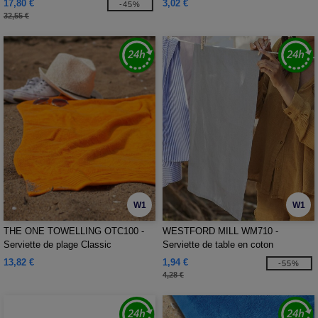
17,80 €
3,02 €
-45%
32,55 €
W1
W1
THE ONE TOWELLING OTC100 -
WESTFORD MILL WM710 -
Serviette de plage Classic
Serviette de table en coton
organique
13,82 €
1,94 €
-55%
4,28 €