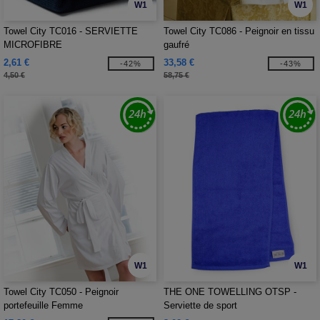
W1
W1
Towel City TC016 - SERVIETTE
Towel City TC086 - Peignoir en tissu
MICROFIBRE
gaufré
2,61 €
33,58 €
-42%
-43%
4,50 €
58,75 €
W1
W1
Towel City TC050 - Peignoir
THE ONE TOWELLING OTSP -
portefeuille Femme
Serviette de sport