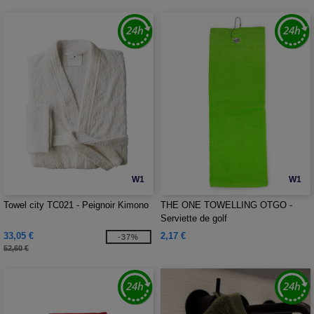
W1
W1
Towel city TC021 - Peignoir Kimono
THE ONE TOWELLING OTGO -
Serviette de golf
33,05 €
2,17 €
-37%
52,60 €