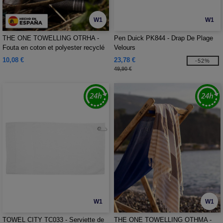
W1
W1
THE ONE TOWELLING OTRHA -
Pen Duick PK844 - Drap De Plage
Fouta en coton et polyester recyclé
Velours
10,08 €
23,78 €
-52%
49,90 €
W1
W1
TOWEL CITY TC033 - Serviette de
THE ONE TOWELLING OTHMA -