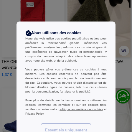
Nous utilisons des cookies
Notre site web utilise des cookies propriétaires et tiers pour
améliorer la fonctionnalité globale, mémoriser vos
préférences, analyser les performances du site et garantir
W1
W1
une expérience de navigation fluide et personnalisée, y
compris du contenu adapté, des interactions optimisées
avec notre site web, et de la publicité.
THE ONE TOWELLING OTC30 -
THE ONE TOWELLING OTCWA -
Serviette pour invités Classic
Gant de toilette Classic
Vous pouvez gérer vos préférences de cookies à tout
moment. Les cookies essentiels ne peuvent pas être
1,37 €
0,76 €
désactivés car ils sont requis pour le bon fonctionnement
du site. Cependant, vous pouvez choisir d’accepter ou de
bloquer d'autres types de cookies, tels que ceux utilisés
pour la personnalisation, l'analyse et la publicité.
Pour plus de détails sur la façon dont nous utilisons les
cookies, comment les contrôler et sur les cookies tiers,
veuillez consulter notre
politique en matière de cookies
et
Privacy Policy
.
Essentiels uniquement