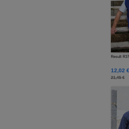
Result
(217)
Roly Workwear
(169)
Russell
(52)
Russell Collection
(32)
SF Men
(11)
SF Mini
(6)
SF Women
(9)
Result R37A
Sans Étiquette
(6)
Skinnifit
(13)
12,02 
Spiro
(24)
21,45 €
Splashmacs
(3)
Starworld
(25)
Stedman
(12)
Stormtech
(9)
THE ONE TOWELLING
(32)
TIGER
(6)