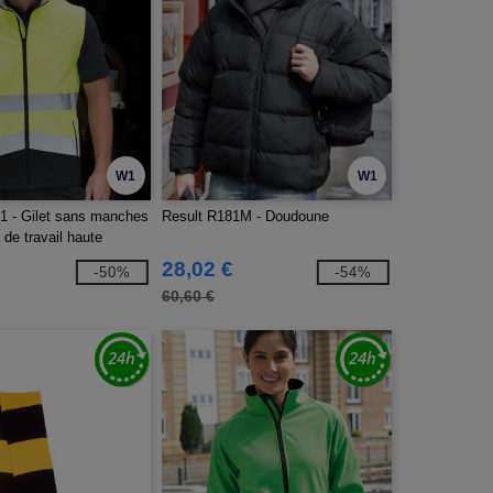
W1
W1
1 - Gilet sans manches
Result R181M - Doudoune
 de travail haute
28,02 €
-50%
-54%
60,60 €