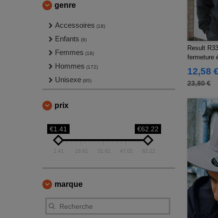
genre
Accessoires
(18)
Enfants
(9)
Result R33
Femmes
(18)
fermeture é
Hommes
(172)
12,58 
Unisexe
(95)
23,80 €
prix
€1.41
€62.22
1.41
16.61
31.81
47.02
62.22
marque