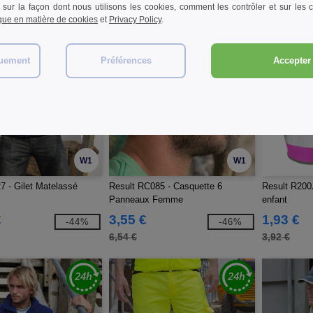
 sur la façon dont nous utilisons les cookies, comment les contrôler et sur les co
ique en matière de cookies
et
Privacy Policy
.
quement
Préférences
Accepter 
W1
W1
7 - Gilet Matelassé
Result RC085 - Casquette 6
Result R200J
Panneaux Femme
enfant
€
3,55 €
1,93 €
-44%
-46%
6,54 €
3,92 €