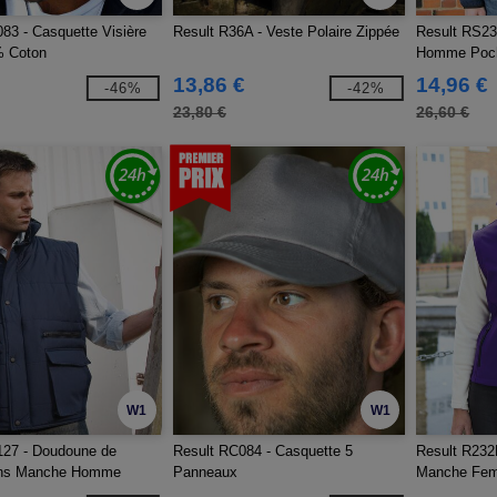
83 - Casquette Visière
Result R36A - Veste Polaire Zippée
Result RS231
% Coton
Homme Poch
13,86 €
14,96 €
-46%
-42%
23,80 €
26,60 €
W1
W1
127 - Doudoune de
Result RC084 - Casquette 5
Result R232F
ans Manche Homme
Panneaux
Manche Fe