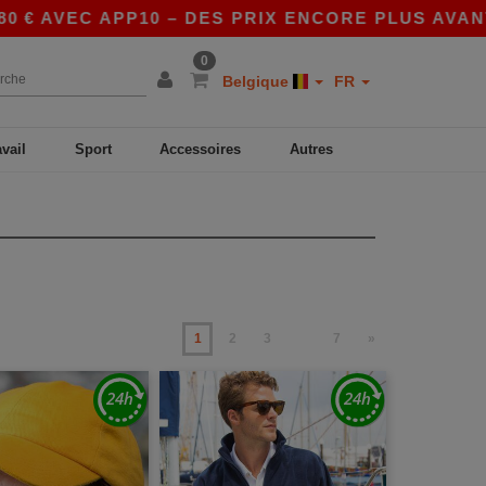
PP10 – DES PRIX ENCORE PLUS AVANTAGEUX SUR 
0
Belgique
FR
avail
Sport
Accessoires
Autres
1
2
3
7
»