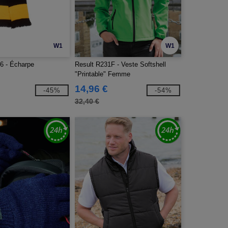
W1
W1
6 - Écharpe
Result R231F - Veste Softshell
"Printable" Femme
14,96 €
-45%
-54%
32,40 €