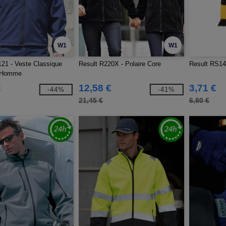
W1
W1
21 - Veste Classique
Result R220X - Polaire Core
Result RS14
l Homme
€
12,58 €
3,71 €
-44%
-41%
21,45 €
6,80 €