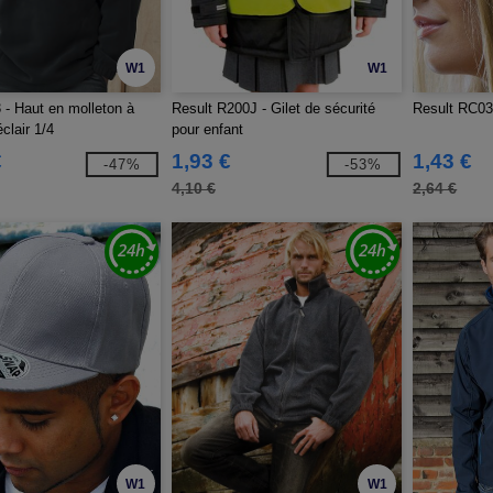
W1
W1
 - Haut en molleton à
Result R200J - Gilet de sécurité
Result RC03
clair 1/4
pour enfant
€
1,93 €
1,43 €
-47%
-53%
4,10 €
2,64 €
W1
W1