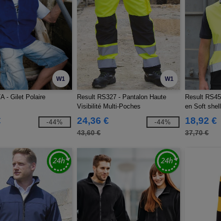
W1
W1
 - Gilet Polaire
Result RS327 - Pantalon Haute
Result RS45
Visibilité Multi-Poches
en Soft shell
visibilité
€
24,36 €
18,92 €
-44%
-44%
43,60 €
37,70 €