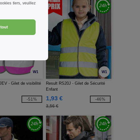
okies tiers, veuillez
tout
W1
W1
EV - Gilet de visibilité
Result RS20J - Gilet de Sécurité
Enfant
1,93 €
-51%
-46%
3,56 €