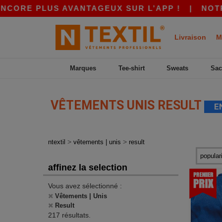
S AVANTAGEUX SUR L’APP !
|
NOTRE APP EST E
Livraison
M
Marques
Tee-shirt
Sweats
Sac
VÊTEMENTS UNIS RESULT
E
>
>
ntextil
vêtements | unis
result
affinez la selection
Vous avez sélectionné :
Vêtements | Unis
Result
217 résultats.