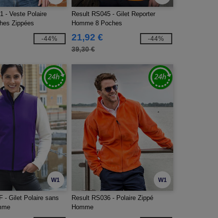
 - Veste Polaire
Result RS045 - Gilet Reporter
es Zippées
Homme 8 Poches
21,92 €
-44%
-44%
39,30 €
W1
W1
 - Gilet Polaire sans
Result RS036 - Polaire Zippé
mme
Homme