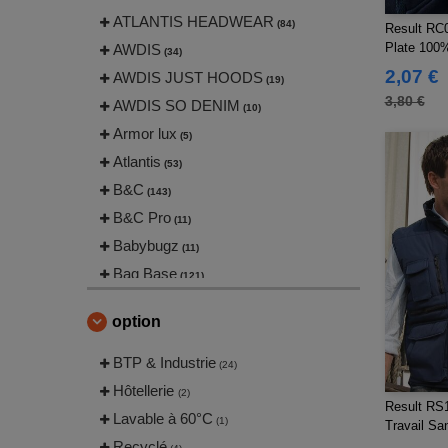
ATLANTIS HEADWEAR
(84)
Result RC0
Plate 100
AWDIS
(34)
2,07 €
AWDIS JUST HOODS
(19)
3,80 €
AWDIS SO DENIM
(10)
Armor lux
(5)
Atlantis
(53)
B&C
(143)
B&C Pro
(11)
Babybugz
(11)
Bag Base
(121)
Beechfield
(169)
option
Bella+Canvas
(18)
Black&Match
BTP & Industrie
(18)
(24)
Build Your Brand
Hôtellerie
(106)
(2)
Result RS
Craghoppers
Lavable à 60°C
(2)
(1)
Travail S
ECOLOGIE
Recyclé
(8)