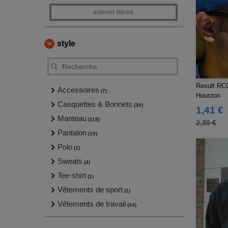
enlever filtres
style
Result RC
Accessoires
(7)
Houston
Casquettes & Bonnets
(30)
1,41 €
Manteau
(119)
2,30 €
Pantalon
(10)
Polo
(1)
Sweats
(4)
Tee-shirt
(1)
Vêtements de sport
(1)
Vêtements de travail
(44)