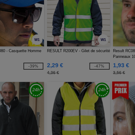
W1
W1
080 - Casquette Homme
RESULT R200EV - Gilet de sécurité
Result RC081
Panneaux 1
2,29 €
1,93 €
-39%
-47%
4,36 €
3,56 €