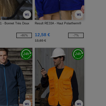
W1
W1
1 - Bonnet Très Doux
Result RE33A - Haut Polartherm®
12,58 €
-46%
-7%
13,60 €
W1
W1