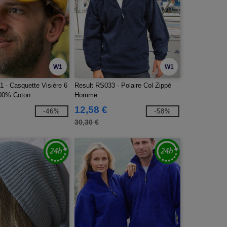
W1
W1
 - Casquette Visière 6
Result RS033 - Polaire Col Zippé
00% Coton
Homme
12,58 €
-46%
-58%
30,30 €