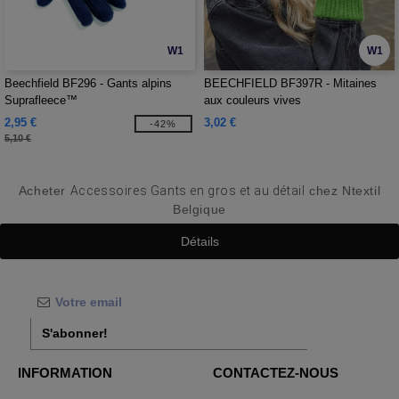
W1
W1
Beechfield BF296 - Gants alpins
BEECHFIELD BF397R - Mitaines
Suprafleece™
aux couleurs vives
2,95 €
3,02 €
-42%
5,10 €
Acheter
Accessoires Gants en gros et au détail
chez Ntextil
Belgique
Détails
S'abonner!
INFORMATION
CONTACTEZ-NOUS