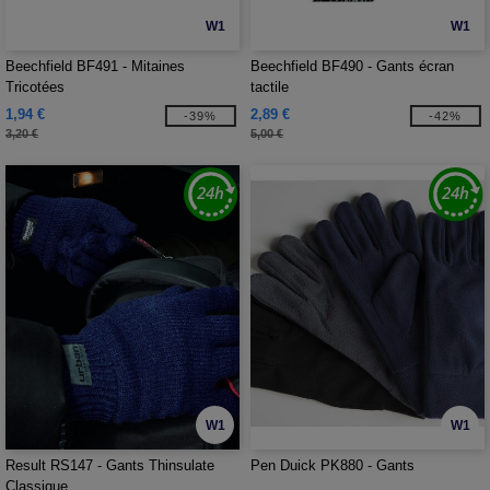
W1
W1
Beechfield BF491 - Mitaines
Beechfield BF490 - Gants écran
Tricotées
tactile
1,94 €
2,89 €
-39%
-42%
3,20 €
5,00 €
W1
W1
Result RS147 - Gants Thinsulate
Pen Duick PK880 - Gants
Classique