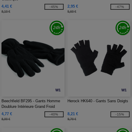
4,41 €
2,95 €
-45%
-47%
8,10 €
5,60 €
W1
W1
Beechfield BF295 - Gants Homme
Herock HK640 - Gants Sans Doigts
Doublure Intérieure Grand Froid
4,77 €
8,21 €
-40%
-15%
8,00 €
9,70 €