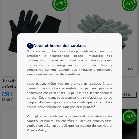
Nous utilisons des cookies
Notre site web utilise des cookies propriétaires et tiers pour
améliorer la fonctionnalité globale, mémoriser vos
préférences, analyser les performances du site et garantir
une expérience de navigation fluide et personnalisée, y
W1
W1
compris du contenu adapté, des interactions optimisées
avec notre site web, et de la publicité.
Beechfield BF310 - Gants de sport
Beechfield BF495 - Gants
Vous pouvez gérer vos préférences de cookies à tout
en Softshell
Thinsulate™
moment. Les cookies essentiels ne peuvent pas être
désactivés car ils sont requis pour le bon fonctionnement
7,54 €
5,03 €
-42%
-41%
du site. Cependant, vous pouvez choisir d’accepter ou de
13,00 €
8,60 €
bloquer d'autres types de cookies, tels que ceux utilisés
pour la personnalisation, l'analyse et la publicité.
Pour plus de détails sur la façon dont nous utilisons les
cookies, comment les contrôler et sur les cookies tiers,
veuillez consulter notre
politique en matière de cookies
et
Privacy Policy
.