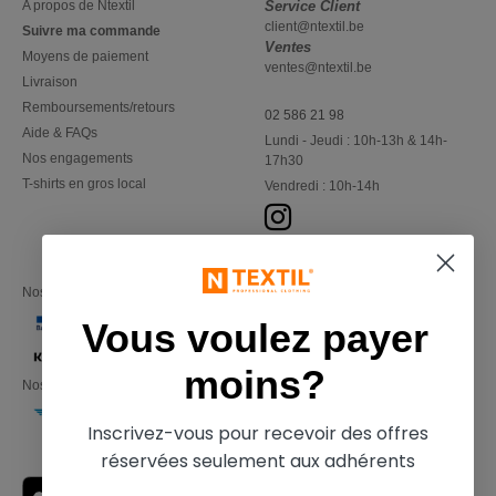
A propos de Ntextil
Service Client
client@ntextil.be
Suivre ma commande
Ventes
Moyens de paiement
ventes@ntextil.be
Livraison
Remboursements/retours
02 586 21 98
Aide & FAQs
Lundi - Jeudi : 10h-13h & 14h-
Nos engagements
17h30
T-shirts en gros local
Vendredi : 10h-14h
Nos partenaires financiers
Vous voulez payer
moins?
Nos transporteurs
Inscrivez-vous pour recevoir des offres
réservées seulement aux adhérents