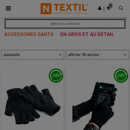
×
Appli Ntextil
0
Obtenir l'appli
|
Meilleurs prix sur l’app !
affinez la selection
EN GROS ET AU DÉTAIL
ACCESSOIRES GANTS