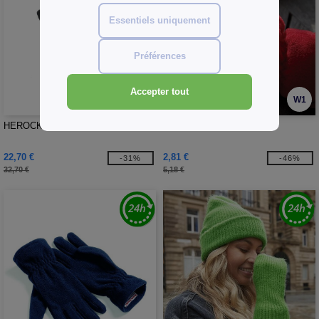
Essentiels uniquement
Préférences
Accepter tout
W1
W1
HEROCK HK665 - Gants Spartan
RESULT RS144 - GANTS
22,70 €
2,81 €
-31%
-46%
32,70 €
5,18 €