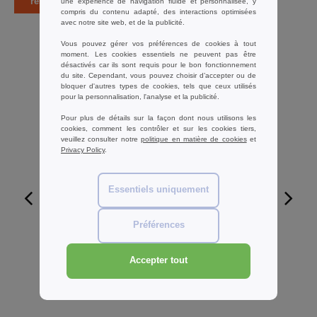
result
une expérience de navigation fluide et personnalisée, y
compris du contenu adapté, des interactions optimisées
avec notre site web, et de la publicité.
Vous pouvez gérer vos préférences de cookies à tout
moment. Les cookies essentiels ne peuvent pas être
désactivés car ils sont requis pour le bon fonctionnement
du site. Cependant, vous pouvez choisir d’accepter ou de
bloquer d'autres types de cookies, tels que ceux utilisés
pour la personnalisation, l'analyse et la publicité.
Pour plus de détails sur la façon dont nous utilisons les
cookies, comment les contrôler et sur les cookies tiers,
veuillez consulter notre
politique en matière de cookies
et
Privacy Policy
.
Essentiels uniquement
W1
Préférences
KORNTEX KX217 - Gilet De Securite
Accepter tout
2,37 €
-36%
3,70 €