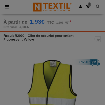
×
Appli Ntextil
0
Obtenir l'appli
|
Meilleurs prix sur l’app !
1.93€
À partir de
*
TTC
1.60€
HT
4,10 €
Prix public
Result
R200J - Gilet de sécurité pour enfant
-
Fluorescent Yellow
Previous
Next