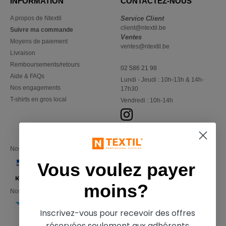
INFORMATION
CONTACTEZ-NOUS
A propos de Ntextil
Service Client
client@ntextil.be
Suivre ma commande
Ventes
Moyens de paiement
ventes@ntextil.be
Livraison
Remboursements/retours
02 586 21 98
Aide & FAQs
Lundi - Jeudi : 10h-13h & 14h-
Nos engagements
17h30
T-shirts en gros local
Vendredi : 10h-14h
Nos partenaires financiers
Vous voulez payer
moins?
Nos transporteurs
Inscrivez-vous pour recevoir des offres
réservées seulement aux adhérents