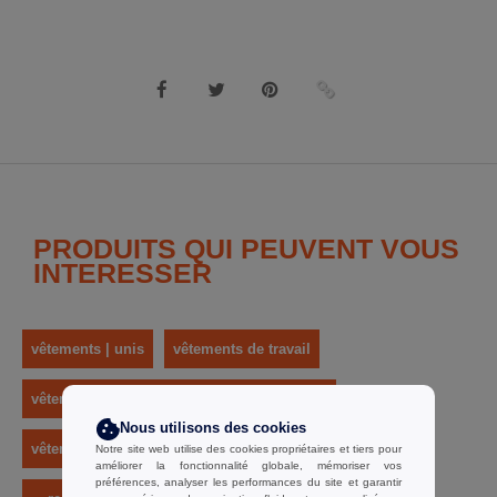
PRODUITS QUI PEUVENT VOUS
INTERESSER
vêtements | unis
vêtements de travail
vêtements de construction & réfléchissants
Nous utilisons des cookies
vêtements de sécurité réfléchissants
enfants
Notre site web utilise des cookies propriétaires et tiers pour
améliorer la fonctionnalité globale, mémoriser vos
préférences, analyser les performances du site et garantir