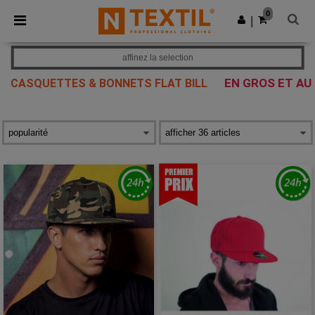
×
Appli Ntextil
0
Obtenir l'appli
|
Meilleurs prix sur l’app !
affinez la selection
EN GROS ET AU
CASQUETTES & BONNETS FLAT BILL