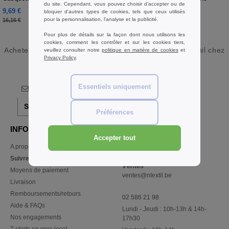
du site. Cependant, vous pouvez choisir d’accepter ou de
recyclé
9,69 €
5,58 €
bloquer d'autres types de cookies, tels que ceux utilisés
-40%
pour la personnalisation, l'analyse et la publicité.
16,16 €
Pour plus de détails sur la façon dont nous utilisons les
cookies, comment les contrôler et sur les cookies tiers,
Acheter
Casquettes & Bonnets Flat Bill en gros et au détail
chez
veuillez consulter notre
politique en matière de cookies
et
Privacy Policy
.
Ntextil Belgique
Essentiels uniquement
S'abonner!
Préférences
INFORMATION
CONTACTEZ-NOUS
Accepter tout
A propos de Ntextil
Service Client
client@ntextil.be
Suivre ma commande
Ventes
Moyens de paiement
ventes@ntextil.be
Livraison
Remboursements/retours
02 586 21 98
Aide & FAQs
Lundi - Jeudi : 10h-13h & 14h-
Nos engagements
17h30