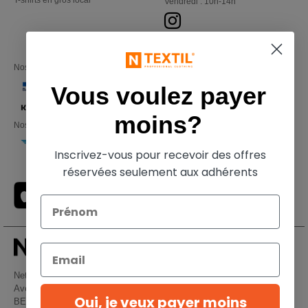
T-shirts en gros local
Vendredi : 10h-14h
Nos partenaires financiers
Vous voulez payer
moins?
Nos transporteurs
Inscrivez-vous pour recevoir des offres
réservées seulement aux adhérents
Netenders Belgium SRL
Avenue Hermann-Debroux 54, 1160, Bruxelles
Oui, je veux payer moins
BE61 3632 1629 8017