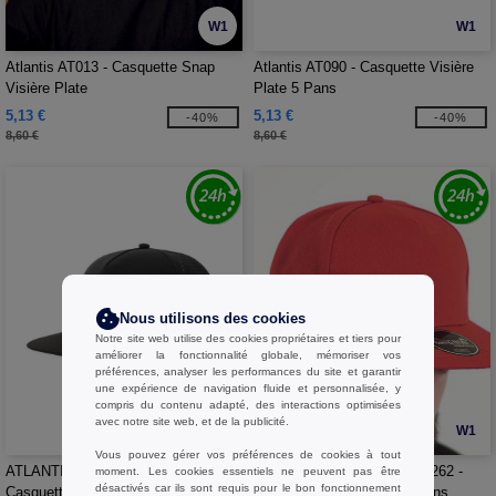
W1
W1
Atlantis AT013 - Casquette Snap
Atlantis AT090 - Casquette Visière
Visière Plate
Plate 5 Pans
5,13 €
5,13 €
-40%
-40%
8,60 €
8,60 €
Nous utilisons des cookies
Notre site web utilise des cookies propriétaires et tiers pour
améliorer la fonctionnalité globale, mémoriser vos
préférences, analyser les performances du site et garantir
une expérience de navigation fluide et personnalisée, y
compris du contenu adapté, des interactions optimisées
avec notre site web, et de la publicité.
W1
W1
Vous pouvez gérer vos préférences de cookies à tout
ATLANTIS HEADWEAR AT247 -
ATLANTIS HEADWEAR AT262 -
moment. Les cookies essentiels ne peuvent pas être
désactivés car ils sont requis pour le bon fonctionnement
Casquette visière plate en polyester
Casquette visière plate 5 pans