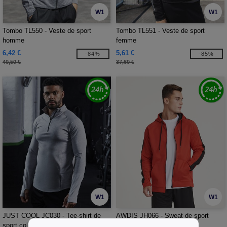
W1
W1
Tombo TL550 - Veste de sport
Tombo TL551 - Veste de sport
homme
femme
6,42 €
5,61 €
-84%
-85%
40,50 €
37,60 €
W1
W1
JUST COOL JC030 - Tee-shirt de
AWDIS JH066 - Sweat de sport
sport col zippé
zippé