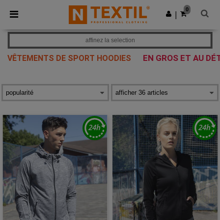
×
Appli Ntextil
0
Obtenir l'appli
|
Meilleurs prix sur l’app !
affinez la selection
EN GROS ET AU DÉ
VÊTEMENTS DE SPORT HOODIES