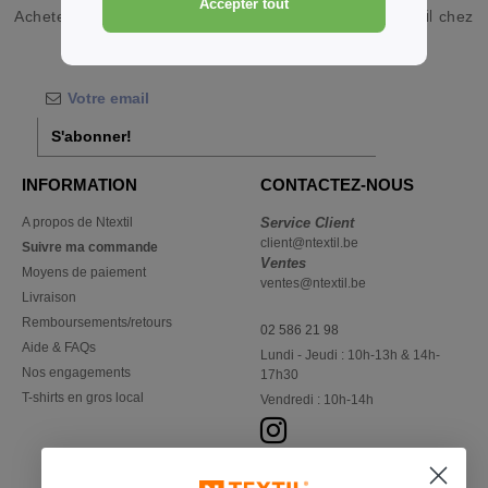
Accepter tout
Acheter
Vêtements de sport Hoodies en gros et au détail
chez
Ntextil Belgique
S'abonner!
INFORMATION
CONTACTEZ-NOUS
A propos de Ntextil
Service Client
client@ntextil.be
Suivre ma commande
Ventes
Moyens de paiement
ventes@ntextil.be
Livraison
Remboursements/retours
02 586 21 98
Aide & FAQs
Lundi - Jeudi : 10h-13h & 14h-
Nos engagements
17h30
T-shirts en gros local
Vendredi : 10h-14h