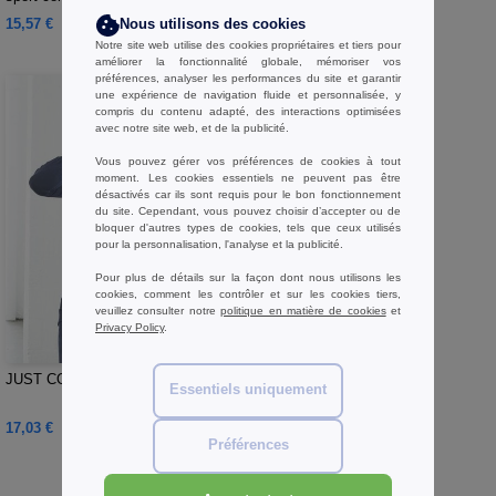
15,57 €
12,94 €
Nous utilisons des cookies
Notre site web utilise des cookies propriétaires et tiers pour
améliorer la fonctionnalité globale, mémoriser vos
préférences, analyser les performances du site et garantir
une expérience de navigation fluide et personnalisée, y
compris du contenu adapté, des interactions optimisées
avec notre site web, et de la publicité.
Vous pouvez gérer vos préférences de cookies à tout
moment. Les cookies essentiels ne peuvent pas être
désactivés car ils sont requis pour le bon fonctionnement
du site. Cependant, vous pouvez choisir d’accepter ou de
bloquer d'autres types de cookies, tels que ceux utilisés
pour la personnalisation, l'analyse et la publicité.
Pour plus de détails sur la façon dont nous utilisons les
cookies, comment les contrôler et sur les cookies tiers,
veuillez consulter notre
politique en matière de cookies
et
Privacy Policy
.
W1
JUST COOL JC052 - Sweat de sport
Essentiels uniquement
17,03 €
Préférences