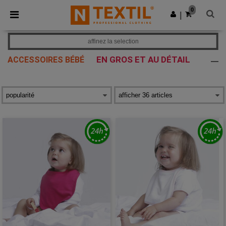
×
Appli Ntextil
0
Obtenir l'appli
|
Meilleurs prix sur l’app !
affinez la selection
EN GROS ET AU DÉTAIL
ACCESSOIRES BÉBÉ