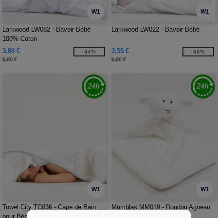
W1
W1
Larkwood LW082 - Bavoir Bébé
Larkwood LW022 - Bavoir Bébé
100% Coton
3,80 €
3,55 €
-44%
-48%
6,80 €
6,80 €
W1
W1
Towel City TC036 - Cape de Bain
Mumbles MM019 - Doudou Agneau
pour Bébé
Bébé