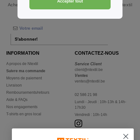
Accepter tout
Acheter
Accessoires Bébé en gros et au détail
chez Ntextil
Belgique
S'abonner!
INFORMATION
CONTACTEZ-NOUS
A propos de Ntextil
Service Client
client@ntextil.be
Suivre ma commande
Ventes
Moyens de paiement
ventes@ntextil.be
Livraison
Remboursements/retours
02 586 21 98
Aide & FAQs
Lundi - Jeudi : 10h-13h & 14h-
Nos engagements
17h30
T-shirts en gros local
Vendredi : 10h-14h