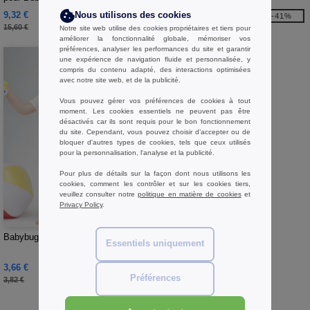
9,32 €
7,14 €
Nous utilisons des cookies
-40%
-41%
15,60 €
12,00 €
Notre site web utilise des cookies propriétaires et tiers pour
améliorer la fonctionnalité globale, mémoriser vos
préférences, analyser les performances du site et garantir
une expérience de navigation fluide et personnalisée, y
compris du contenu adapté, des interactions optimisées
avec notre site web, et de la publicité.
Vous pouvez gérer vos préférences de cookies à tout
moment. Les cookies essentiels ne peuvent pas être
désactivés car ils sont requis pour le bon fonctionnement
du site. Cependant, vous pouvez choisir d’accepter ou de
bloquer d'autres types de cookies, tels que ceux utilisés
pour la personnalisation, l'analyse et la publicité.
Pour plus de détails sur la façon dont nous utilisons les
cookies, comment les contrôler et sur les cookies tiers,
veuillez consulter notre
politique en matière de cookies
et
Privacy Policy
.
W1
Babybugz BZ012 - Bavoir bébé
Essentiels uniquement
3,66 €
-4%
Préférences
3,82 €