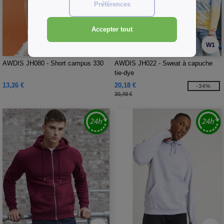
Préférences
Accepter tout
W1
W1
AWDIS JH080 - Short campus 330
AWDIS JH022 - Sweat à capuche
tie-dye
13,26 €
20,18 €
-34%
30,49 €