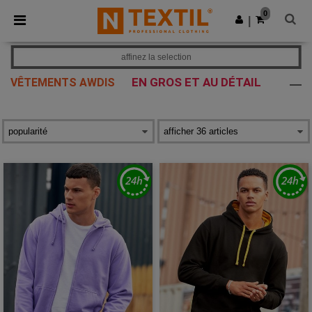
×
Appli Ntextil
0
Obtenir l'appli
|
Meilleurs prix sur l’app !
affinez la selection
EN GROS ET AU DÉTAIL
VÊTEMENTS AWDIS