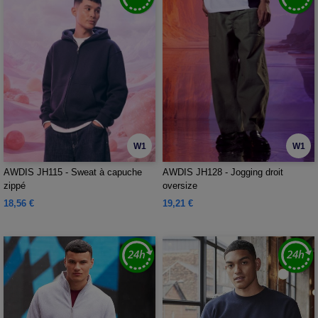
W1
W1
AWDIS JH115 - Sweat à capuche
AWDIS JH128 - Jogging droit
zippé
oversize
18,56 €
19,21 €