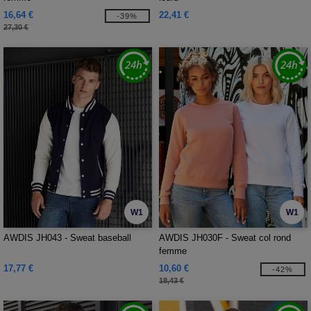
16,64 €
22,41 €
-39%
27,30 €
W1
W1
AWDIS JH043 - Sweat baseball
AWDIS JH030F - Sweat col rond
femme
17,77 €
10,60 €
-42%
18,43 €