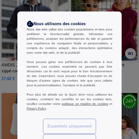
Nous utilisons des cookies
Notre site web utilise des cookies propriétaires et tiers pour
améliorer la fonctionnalité globale, mémoriser vos
préférences, analyser les performances du site et garantir
une expérience de navigation fluide et personnalisée, y
compris du contenu adapté, des interactions optimisées
avec notre site web, et de la publicité.
W1
W1
Vous pouvez gérer vos préférences de cookies à tout
AWDIS JH053 - Sweat capuche
AWDIS JH03J - Sweat enfant
moment. Les cookies essentiels ne peuvent pas être
zippé contrasté
capuche contrastée
désactivés car ils sont requis pour le bon fonctionnement
du site. Cependant, vous pouvez choisir d’accepter ou de
17,62 €
12,54 €
bloquer d'autres types de cookies, tels que ceux utilisés
pour la personnalisation, l'analyse et la publicité.
Pour plus de détails sur la façon dont nous utilisons les
cookies, comment les contrôler et sur les cookies tiers,
veuillez consulter notre
politique en matière de cookies
et
Privacy Policy
.
Essentiels uniquement