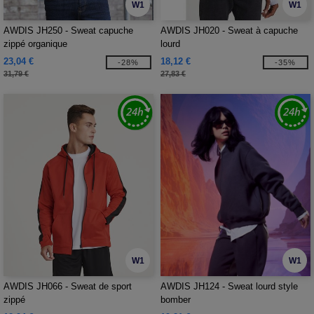
W1
W1
AWDIS JH250 - Sweat capuche
AWDIS JH020 - Sweat à capuche
zippé organique
lourd
23,04 €
18,12 €
-28%
-35%
31,79 €
27,83 €
W1
W1
AWDIS JH066 - Sweat de sport
AWDIS JH124 - Sweat lourd style
zippé
bomber