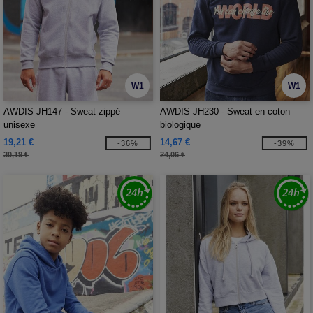
W1
W1
AWDIS JH147 - Sweat zippé
AWDIS JH230 - Sweat en coton
unisexe
biologique
19,21 €
14,67 €
-36%
-39%
30,19 €
24,06 €