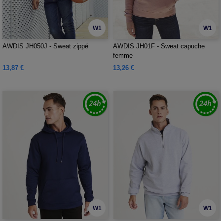
W1
W1
AWDIS JH050J - Sweat zippé
AWDIS JH01F - Sweat capuche
femme
13,87 €
13,26 €
W1
W1