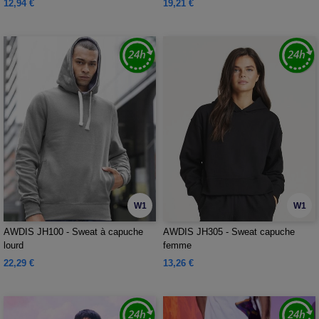
12,94 €
19,21 €
W1
W1
AWDIS JH100 - Sweat à capuche
AWDIS JH305 - Sweat capuche
lourd
femme
22,29 €
13,26 €