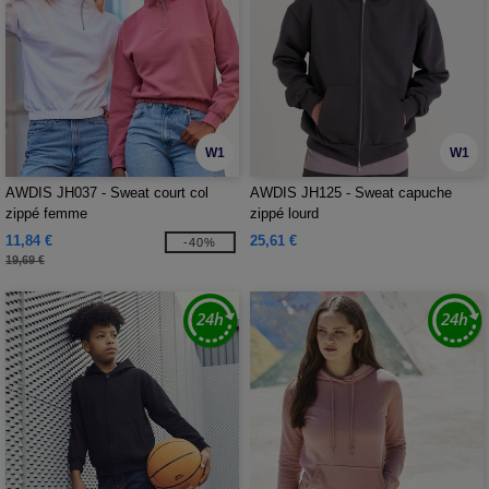
W1
W1
AWDIS JH037 - Sweat court col
AWDIS JH125 - Sweat capuche
zippé femme
zippé lourd
11,84 €
25,61 €
-40%
19,69 €