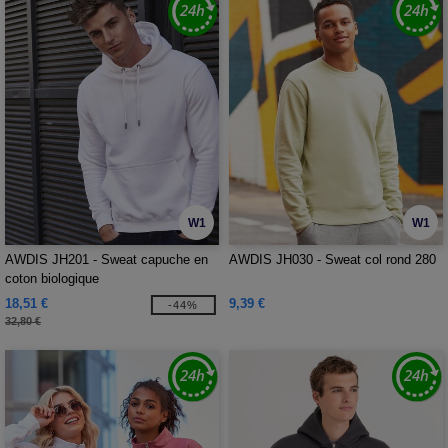
W1
W1
AWDIS JH201 - Sweat capuche en
AWDIS JH030 - Sweat col rond 280
coton biologique
18,51 €
9,39 €
-44%
32,80 €