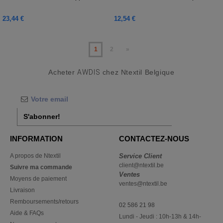
23,44 €
12,54 €
1
2
»
Acheter
AWDIS
chez Ntextil Belgique
S'abonner!
INFORMATION
CONTACTEZ-NOUS
A propos de Ntextil
Service Client
client@ntextil.be
Suivre ma commande
Ventes
Moyens de paiement
ventes@ntextil.be
Livraison
Remboursements/retours
02 586 21 98
Aide & FAQs
Lundi - Jeudi : 10h-13h & 14h-