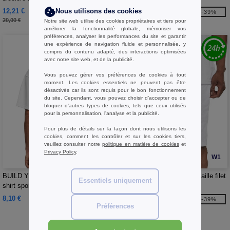
12,21 €
10,83 €
Nous utilisons des cookies
-39%
-39%
20,00 €
17,70 €
Notre site web utilise des cookies propriétaires et tiers pour
améliorer la fonctionnalité globale, mémoriser vos
préférences, analyser les performances du site et garantir
une expérience de navigation fluide et personnalisée, y
compris du contenu adapté, des interactions optimisées
avec notre site web, et de la publicité.
Vous pouvez gérer vos préférences de cookies à tout
moment. Les cookies essentiels ne peuvent pas être
désactivés car ils sont requis pour le bon fonctionnement
du site. Cependant, vous pouvez choisir d’accepter ou de
bloquer d'autres types de cookies, tels que ceux utilisés
pour la personnalisation, l'analyse et la publicité.
Pour plus de détails sur la façon dont nous utilisons les
cookies, comment les contrôler et sur les cookies tiers,
veuillez consulter notre
politique en matière de cookies
et
Privacy Policy
.
W1
W1
BUILD YOUR BRAND BY249 - Tee-
Build Your Brand BY048 - Maille filet
Essentiels uniquement
shirt sport
courte
8,10 €
9,48 €
-39%
Préférences
15,50 €