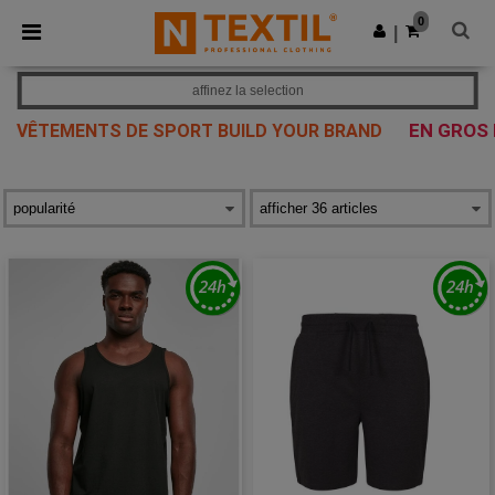
×
Appli Ntextil
0
Obtenir l'appli
|
Meilleurs prix sur l’app !
affinez la selection
EN GROS 
VÊTEMENTS DE SPORT BUILD YOUR BRAND