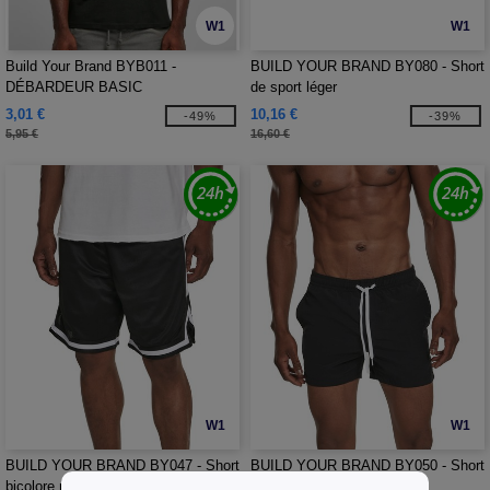
W1
W1
Build Your Brand BYB011 -
BUILD YOUR BRAND BY080 - Short
DÉBARDEUR BASIC
de sport léger
3,01 €
10,16 €
-49%
-39%
5,95 €
16,60 €
W1
W1
BUILD YOUR BRAND BY047 - Short
BUILD YOUR BRAND BY050 - Short
bicolore maille filet
de plage