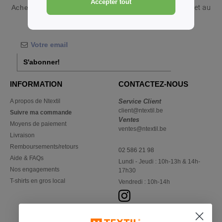
Accepter tout
Acheter
Vêtements de sport Build Your Brand en gros et au
détail
chez Ntextil Belgique
S'abonner!
INFORMATION
CONTACTEZ-NOUS
A propos de Ntextil
Service Client
client@ntextil.be
Suivre ma commande
Ventes
Moyens de paiement
ventes@ntextil.be
Livraison
Remboursements/retours
02 586 21 98
Aide & FAQs
Lundi - Jeudi : 10h-13h & 14h-
Nos engagements
17h30
T-shirts en gros local
Vendredi : 10h-14h