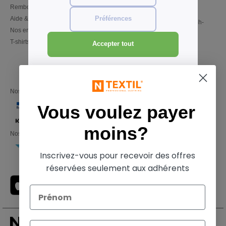
Remboursements/retours
02 586 21 98
Aide & FAQs
Préférences
Lundi - Jeudi : 10h-13h & 14h-
Nos engagements
17h30
T-shirts en gros local
Vendredi : 10h-14h
Accepter tout
Nos partenaires financiers
Vous voulez payer
moins?
Nos transporteurs
Inscrivez-vous pour recevoir des offres
réservées seulement aux adhérents