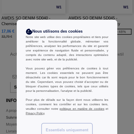
W1
W1
AWDIS SO DENIM SD040 -
AWDIS SO DENIM SD045 -
Chemise en jean homme Jack
Chemise en jean femme Lucy
17,06 €
17,06 €
Nous utilisons des cookies
-48%
-48%
32,70 €
32,70 €
Notre site web utilise des cookies propriétaires et tiers pour
améliorer la fonctionnalité globale, mémoriser vos
préférences, analyser les performances du site et garantir
une expérience de navigation fluide et personnalisée, y
Acheter
Chemise Jeans en gros et au détail
chez Ntextil
compris du contenu adapté, des interactions optimisées
avec notre site web, et de la publicité.
Belgique
Vous pouvez gérer vos préférences de cookies à tout
moment. Les cookies essentiels ne peuvent pas être
désactivés car ils sont requis pour le bon fonctionnement
du site. Cependant, vous pouvez choisir d’accepter ou de
bloquer d'autres types de cookies, tels que ceux utilisés
S'abonner!
pour la personnalisation, l'analyse et la publicité.
INFORMATION
CONTACTEZ-NOUS
Pour plus de détails sur la façon dont nous utilisons les
cookies, comment les contrôler et sur les cookies tiers,
veuillez consulter notre
politique en matière de cookies
et
A propos de Ntextil
Service Client
Privacy Policy
.
client@ntextil.be
Suivre ma commande
Ventes
Moyens de paiement
ventes@ntextil.be
Essentiels uniquement
Livraison