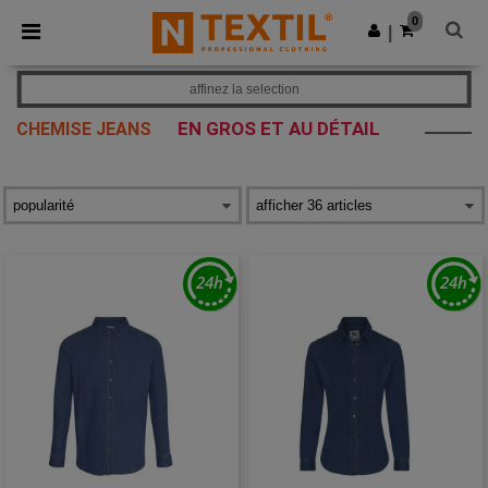
×
Appli Ntextil
0
Obtenir l'appli
|
Meilleurs prix sur l’app !
affinez la selection
EN GROS ET AU DÉTAIL
CHEMISE JEANS