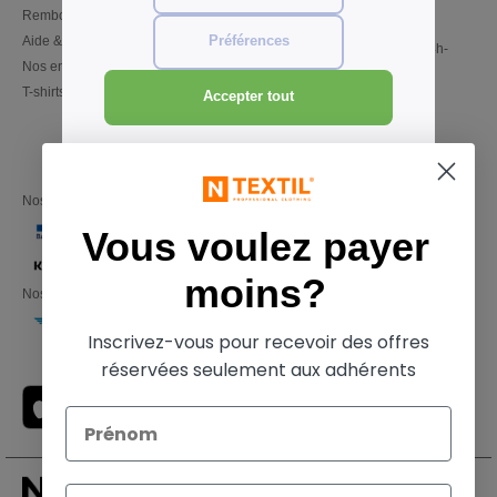
Remboursements/retours
02 586 21 98
Aide & FAQs
Préférences
Lundi - Jeudi : 10h-13h & 14h-
Nos engagements
17h30
T-shirts en gros local
Vendredi : 10h-14h
Accepter tout
Nos partenaires financiers
Vous voulez payer
moins?
Nos transporteurs
Inscrivez-vous pour recevoir des offres
réservées seulement aux adhérents