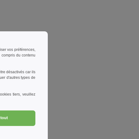
riser vos préférences,
 y compris du contenu
re désactivés car ils
uer d'autres types de
okies tiers, veuillez
tout