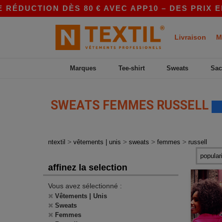
RÉDUCTION DÈS 80 € AVEC APP10 – DES PRIX EN
Livraison
M
Marques
Tee-shirt
Sweats
Sac
SWEATS FEMMES RUSSELL
>
>
>
>
ntextil
vêtements | unis
sweats
femmes
russell
affinez la selection
Vous avez sélectionné :
Vêtements | Unis
Sweats
Femmes