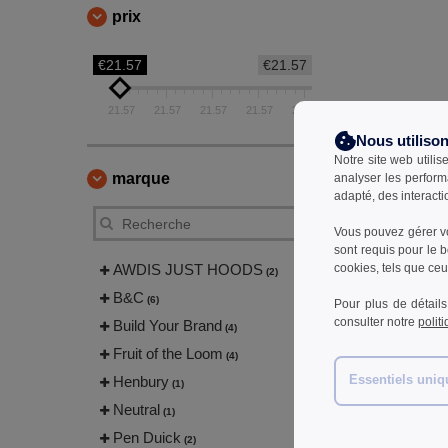
prix
€21.57
€21.57
21.57
21.57
21.57
21.57
21.57
Nous utiliso
Notre site web utilis
marque
analyser les perform
adapté, des interacti
Vous pouvez gérer vo
sont requis pour le 
cookies, tels que ceux
AWDIS JUST HOODS
(2)
B&C
(6)
Pour plus de détails
consulter notre
polit
Build Your Brand
(4)
Fruit of the Loom
(4)
Henbury
Essentiels uni
(1)
Neutral
(1)
Pen Duick
(2)