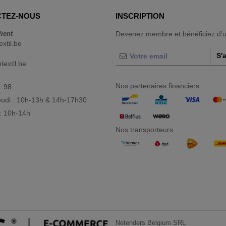
TEZ-NOUS
INSCRIPTION
lient
Devenez membre et bénéficiez d'
extil.be
S'
extil.be
Nos partenaires financiers
1 98
eudi : 10h-13h & 14h-17h30
: 10h-14h
Nos transporteurs
Netenders Belgium SRL