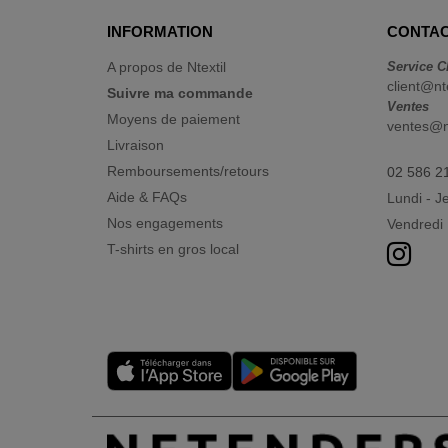
INFORMATION
CONTAC
A propos de Ntextil
Service C
client@nt
Suivre ma commande
Ventes
Moyens de paiement
ventes@nt
Livraison
Remboursements/retours
02 586 2
Aide & FAQs
Lundi - J
Nos engagements
Vendredi 
T-shirts en gros local