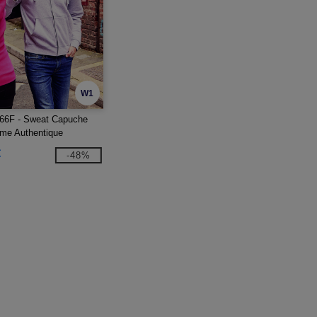
W1
Z66F - Sweat Capuche
me Authentique
€
-48%