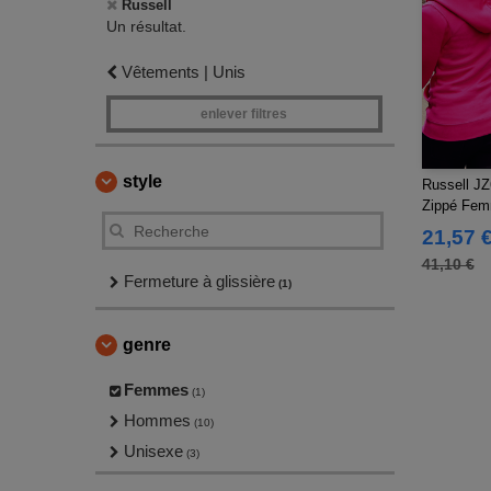
Russell
Un résultat.
Vêtements | Unis
enlever filtres
style
Russell J
Zippé Fem
21,57 
41,10 €
Fermeture à glissière
(1)
genre
Femmes
(1)
Hommes
(10)
Unisexe
(3)