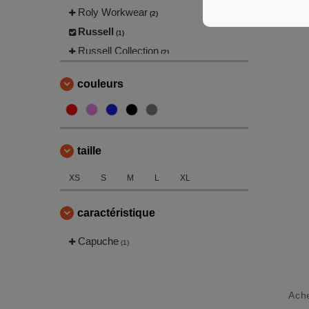
Roly Workwear
(2)
Russell
(1)
Russell Collection
(2)
Tee Jays
(1)
couleurs
taille
XS
S
M
L
XL
caractéristique
Capuche
(1)
Ach