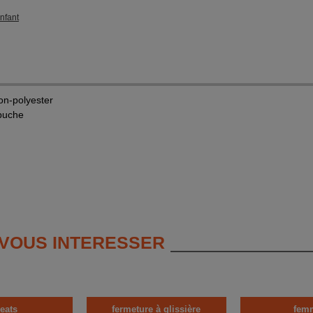
nfant
on-polyester
puche
 VOUS INTERESSER
eats
fermeture à glissière
fem