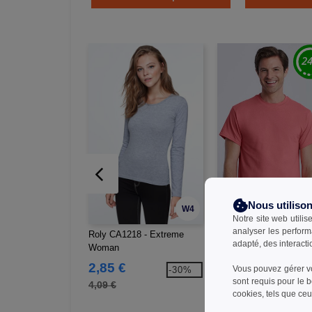
Nous utiliso
W4
Notre site web utilis
analyser les perform
Roly CA1218 - Extreme
Gildan GN180 - Tee shi
adapté, des interacti
Woman
pour Adulte en Coton L
2,85 €
2,39 €
Vous pouvez gérer vo
-30%
-6
sont requis pour le 
4,09 €
7,60 €
cookies, tels que ceux