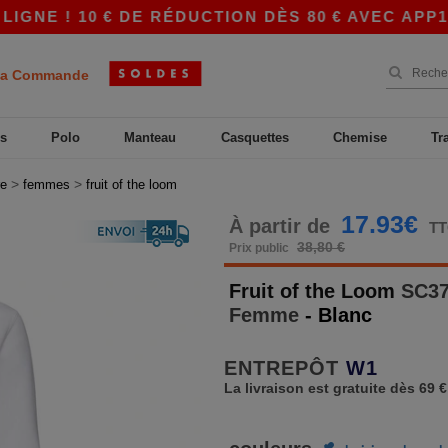
! 10 € DE RÉDUCTION DÈS 80 € AVEC APP10 – D
a Commande
s
Polo
Manteau
Casquettes
Chemise
Tr
>
>
re
femmes
fruit of the loom
17.93€
À partir de
T
38,80 €
Prix public
Fruit of the Loom
SC37
Femme
- Blanc
ENTREPÔT
W1
La livraison est gratuite dès 69 €