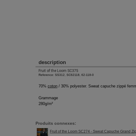
description
Fruit of the Loom SC375
Reference: SS312, SC62118, 62-118-0
70%
coton
/ 30% polyester. Sweat capuche zippé femme
Grammage
280g/m²
Produits connexes:
Fruit of the Loom SC274 - Sweat Capuche Grand Z