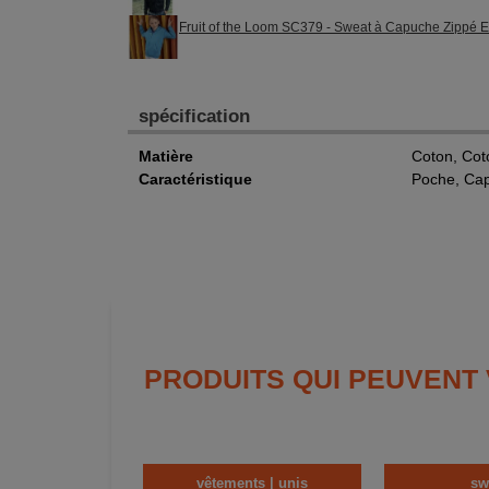
Fruit of the Loom SC379 - Sweat à Capuche Zippé E
spécification
Matière
Coton, Cot
Caractéristique
Poche, Ca
PRODUITS QUI PEUVENT
vêtements | unis
sw