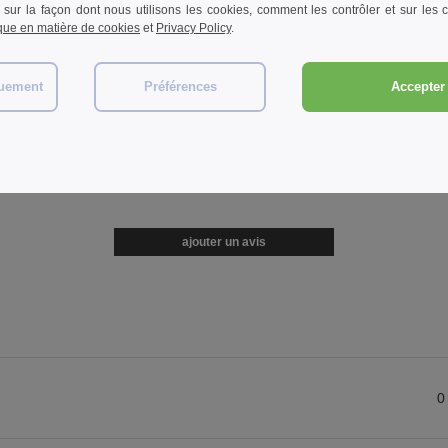
 sur la façon dont nous utilisons les cookies, comment les contrôler et sur les co
ique en matière de cookies
et
Privacy Policy
.
quement
Préférences
Accepter 
OM SC375
ajouter un avis
0