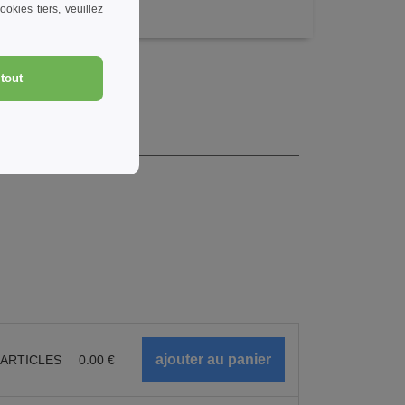
okies tiers, veuillez
tout
ARTICLES
0.00
€