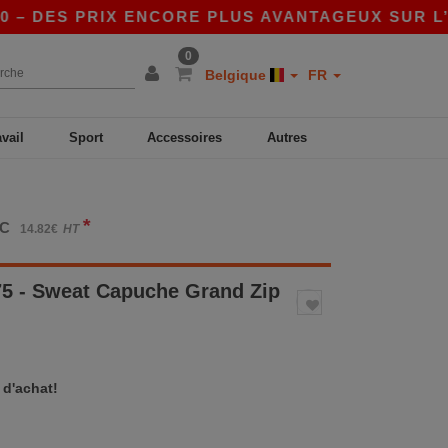
ES PRIX ENCORE PLUS AVANTAGEUX SUR L’APP !
0
Belgique
FR
avail
Sport
Accessoires
Autres
*
TC
14.82€
HT
5 - Sweat Capuche Grand Zip
 d'achat!