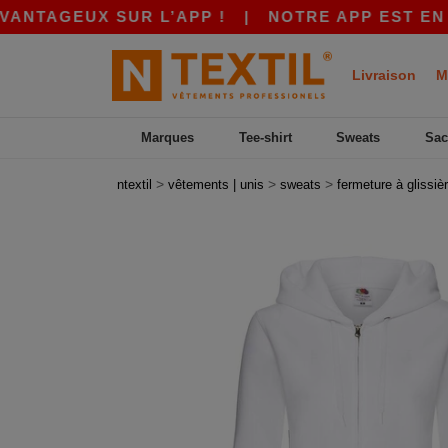
EUX SUR L’APP !
|
NOTRE APP EST EN LIGNE 
Livraison
M
Marques
Tee-shirt
Sweats
Sac
>
>
>
ntextil
vêtements | unis
sweats
fermeture à glissiè