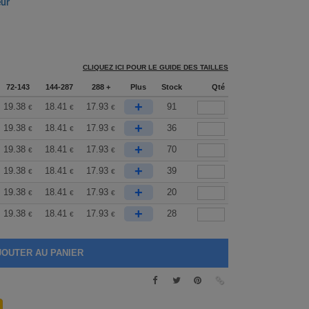
eur
CLIQUEZ ICI POUR LE GUIDE DES TAILLES
72-143
144-287
288 +
Plus
Stock
Qté
+
19.38
18.41
17.93
91
€
€
€
+
19.38
18.41
17.93
36
€
€
€
+
19.38
18.41
17.93
70
€
€
€
+
19.38
18.41
17.93
39
€
€
€
+
19.38
18.41
17.93
20
€
€
€
+
19.38
18.41
17.93
28
€
€
€