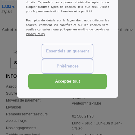
du site. Cependant, vous pouvez choisir d’accepter ou de
13,93 €
bloquer d'autres types de cookies, tels que ceux utilisés
-49%
pour la personnalisation, l'analyse et la publicité.
27,18 €
Pour plus de détails sur la façon dont nous utilisons les
cookies, comment les contrôler et sur les cookies tiers,
Acheter
Sweats Col rond Femmes B&C en gros et au détail
chez
veuillez consulter notre
politique en matière de cookies
et
Privacy Policy
.
Ntextil Belgique
Essentiels uniquement
S'abonner!
Préférences
INFORMATION
CONTACTEZ-NOUS
Accepter tout
A propos de Ntextil
Service Client
client@ntextil.be
Suivre ma commande
Ventes
Moyens de paiement
ventes@ntextil.be
Livraison
Remboursements/retours
02 586 21 98
Aide & FAQs
Lundi - Jeudi : 10h-13h & 14h-
Nos engagements
17h30