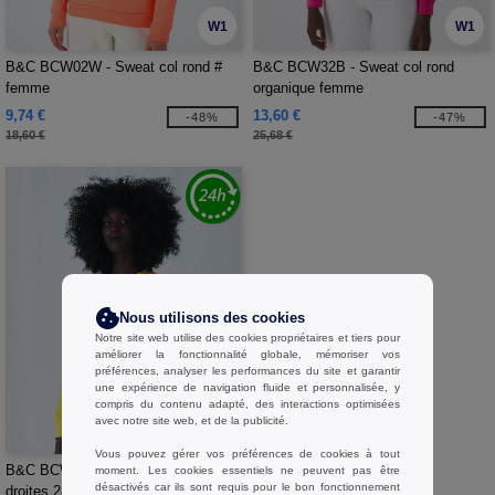
W1
W1
B&C BCW02W - Sweat col rond #
B&C BCW32B - Sweat col rond
femme
organique femme
9,74 €
13,60 €
-48%
-47%
18,60 €
25,68 €
Nous utilisons des cookies
Notre site web utilise des cookies propriétaires et tiers pour
améliorer la fonctionnalité globale, mémoriser vos
préférences, analyser les performances du site et garantir
une expérience de navigation fluide et personnalisée, y
compris du contenu adapté, des interactions optimisées
avec notre site web, et de la publicité.
W1
Vous pouvez gérer vos préférences de cookies à tout
B&C BCW01Q - Sweat manches
moment. Les cookies essentiels ne peuvent pas être
désactivés car ils sont requis pour le bon fonctionnement
droites 280 QUEEN