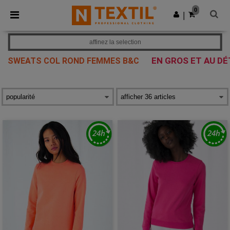
×
Appli Ntextil
0
Obtenir l'appli
|
Meilleurs prix sur l’app !
affinez la selection
EN GROS ET AU DÉ
SWEATS COL ROND FEMMES B&C