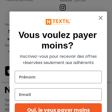
T-shirts en gros local
Vendredi : 10h-14h
Nos partenaires financiers
Vous voulez payer
moins?
Nos transporteurs
Inscrivez-vous pour recevoir des offres
réservées seulement aux adhérents
Netenders Belgium SRL
Avenue Hermann-Debroux 54, 1160, Bruxelles
Oui, je veux payer moins
BE61 3632 1629 8017