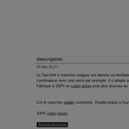
description
SF Men SF271
Le Tee-shirt à manches longues est devenu un révélateur 
combinaison avec une veste par exemple. Il s’adapte à 
Fabriqué à 100% en
coton
jersey
pour plus douceur au to
Col et manches
raglan
contrastés. Double piqûre à l'our
100%
coton
jersey
.
Étiquette détachable