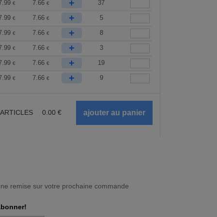
+
7.99
7.66
37
€
€
+
7.99
7.66
5
€
€
+
7.99
7.66
8
€
€
+
7.99
7.66
3
€
€
+
7.99
7.66
19
€
€
+
7.99
7.66
9
€
€
ARTICLES
0.00
€
une remise sur votre prochaine commande
abonner!