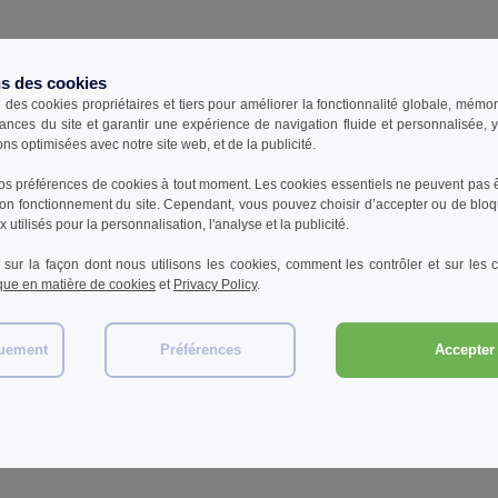
ns des cookies
e des cookies propriétaires et tiers pour améliorer la fonctionnalité globale, mémo
ances du site et garantir une expérience de navigation fluide et personnalisée,
ons optimisées avec notre site web, et de la publicité.
s préférences de cookies à tout moment. Les cookies essentiels ne peuvent pas êt
bon fonctionnement du site. Cependant, vous pouvez choisir d’accepter ou de bloq
 utilisés pour la personnalisation, l'analyse et la publicité.
 sur la façon dont nous utilisons les cookies, comment les contrôler et sur les co
ique en matière de cookies
et
Privacy Policy
.
W1
W1
W1
quement
Préférences
Accepter 
Fruit of the Loom SC220 -
Fruit of the Loom SC230 - T-
Pen 
Tee Shirt Col Rond Homme
shirt manches courtes
Pola
homme
1,88 €
2,16 €
25,
1%
-68%
-66%
5,80 €
6,40 €
46,9