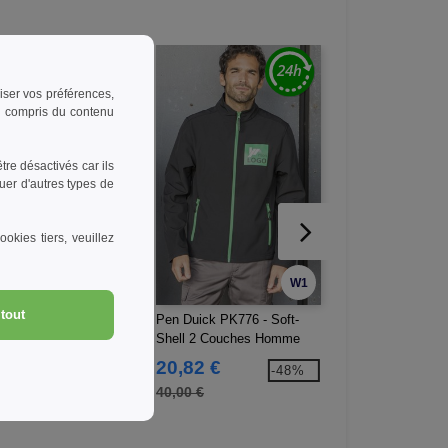
riser vos préférences,
 y compris du contenu
re désactivés car ils
uer d'autres types de
okies tiers, veuillez
W1
W1
tout
Duick PK410 - Veste
Pen Duick PK776 - Soft-
Roly CA0407 - Bah
ire Tricotée Homme
Shell 2 Couches Homme
61 €
20,82 €
1,82 €
-45%
-48%
0 €
40,00 €
3,34 €