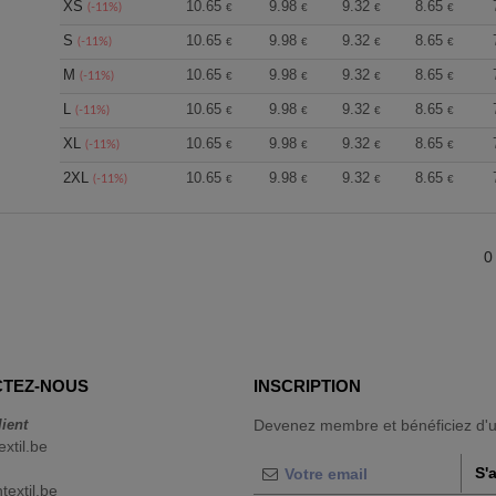
XS
10.65
9.98
9.32
8.65
(-11%)
€
€
€
€
S
10.65
9.98
9.32
8.65
(-11%)
€
€
€
€
M
10.65
9.98
9.32
8.65
(-11%)
€
€
€
€
L
10.65
9.98
9.32
8.65
(-11%)
€
€
€
€
XL
10.65
9.98
9.32
8.65
(-11%)
€
€
€
€
2XL
10.65
9.98
9.32
8.65
(-11%)
€
€
€
€
0
TEZ-NOUS
INSCRIPTION
lient
Devenez membre et bénéficiez d'
extil.be
S'
extil.be