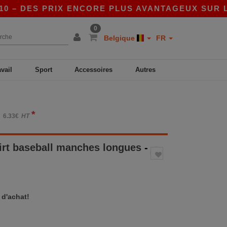
 DES PRIX ENCORE PLUS AVANTAGEUX SUR L’APP 
0
Belgique
FR
avail
Sport
Accessoires
Autres
*
6.33€
HT
irt baseball manches longues
-
 d'achat!