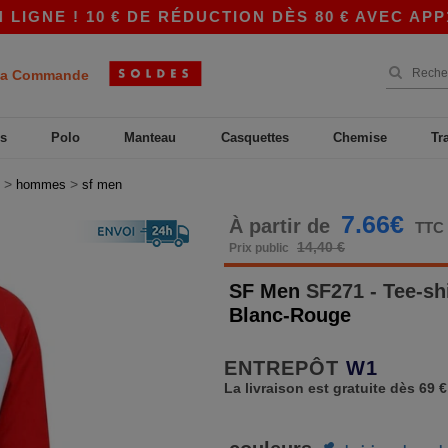
E ! 10 € DE RÉDUCTION DÈS 80 € AVEC APP10 –
a Commande
s
Polo
Manteau
Casquettes
Chemise
Tr
>
>
hommes
sf men
7.66€
À partir de
TTC
14,40 €
Prix public
SF Men
SF271 - Tee-sh
Blanc-Rouge
ENTREPÔT
W1
La livraison est gratuite dès 69 €