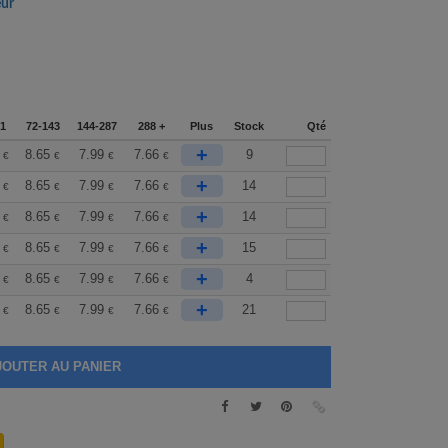
eur
1
72-143
144-287
288 +
Plus
Stock
Qté
+
8.65
7.99
7.66
9
€
€
€
€
+
8.65
7.99
7.66
14
€
€
€
€
+
8.65
7.99
7.66
14
€
€
€
€
+
8.65
7.99
7.66
15
€
€
€
€
+
8.65
7.99
7.66
4
€
€
€
€
+
8.65
7.99
7.66
21
€
€
€
€