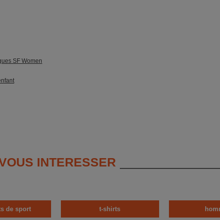
ngues SF Women
enfant
 VOUS INTERESSER
s de sport
t-shirts
hom