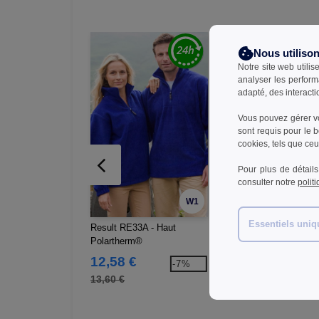
Nous utiliso
Notre site web utilis
analyser les perform
adapté, des interacti
Vous pouvez gérer vo
sont requis pour le 
cookies, tels que ceux
Pour plus de détails
consulter notre
polit
W1
Essentiels uni
Result RE33A - Haut
Gildan GN880 - Polo
Polartherm®
Manches Courtes
12,58 €
4,96 €
-7%
-5
13,60 €
10,20 €