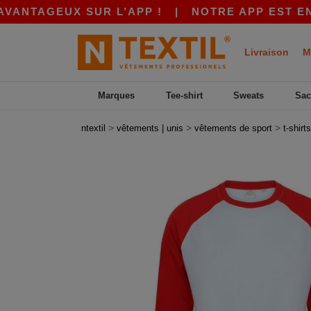
TAGEUX SUR L’APP !
|
NOTRE APP EST EN LIGN
Livraison
M
Marques
Tee-shirt
Sweats
Sac
>
>
>
ntextil
vêtements | unis
vêtements de sport
t-shirts