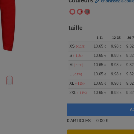
couleurs
choisissez la coul
taille
1-11
12-35
36-7
XS
10.65
9.98
9.32
(-11%)
€
€
S
10.65
9.98
9.32
(-11%)
€
€
M
10.65
9.98
9.32
(-11%)
€
€
L
10.65
9.98
9.32
(-11%)
€
€
XL
10.65
9.98
9.32
(-11%)
€
€
2XL
10.65
9.98
9.32
(-11%)
€
€
0
ARTICLES
0.00
€