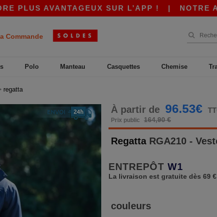
PLUS AVANTAGEUX SUR L’APP !
|
NOTRE APP ES
a Commande
s
Polo
Manteau
Casquettes
Chemise
Tr
>
regatta
96.53€
À partir de
T
164,90 €
Prix public
Regatta
RGA210 - Vest
ENTREPÔT
W1
La livraison est gratuite dès 69 €
couleurs