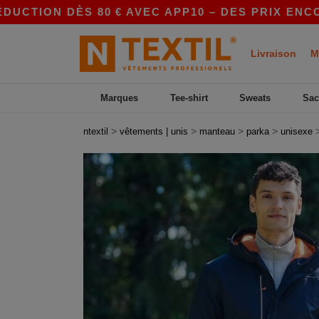
TION DÈS 80 € AVEC APP10 – DES PRIX ENCORE 
Livraison
M
Marques
Tee-shirt
Sweats
Sac
>
>
>
>
ntextil
vêtements | unis
manteau
parka
unisexe