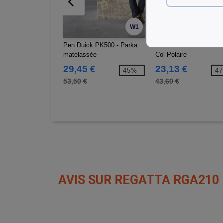
W1
Pen Duick PK500 - Parka
Result RS207 - Parka H
matelassée
Col Polaire
29,45 €
23,13 €
-45%
-4
53,50 €
43,60 €
AVIS SUR REGATTA RGA210