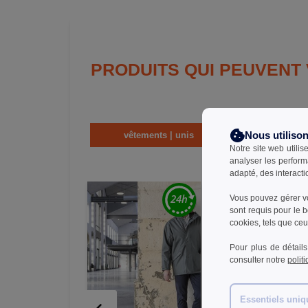
PRODUITS QUI PEUVENT
Nous utiliso
vêtements | unis
man
Notre site web utilis
analyser les perform
adapté, des interacti
Vous pouvez gérer vo
sont requis pour le 
cookies, tels que ceux
Pour plus de détails
consulter notre
polit
Essentiels uni