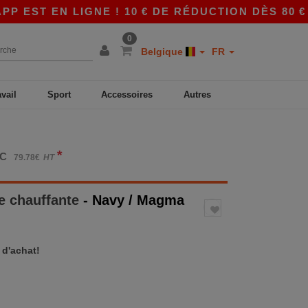
T EN LIGNE ! 10 € DE RÉDUCTION DÈS 80 € AV
0
Belgique
FR
avail
Sport
Accessoires
Autres
*
TC
79.78€
HT
e chauffante
- Navy / Magma
 d'achat!