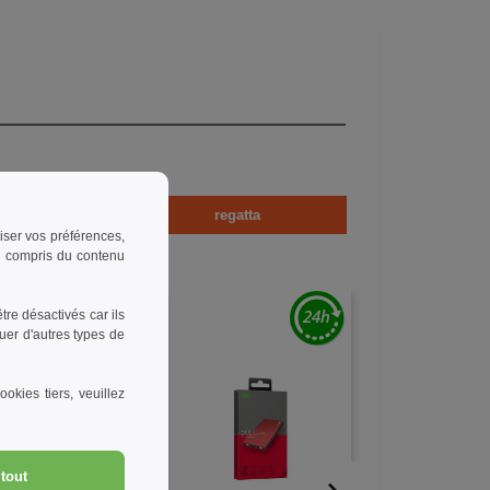
exe
regatta
riser vos préférences,
 y compris du contenu
re désactivés car ils
uer d'autres types de
okies tiers, veuillez
tout