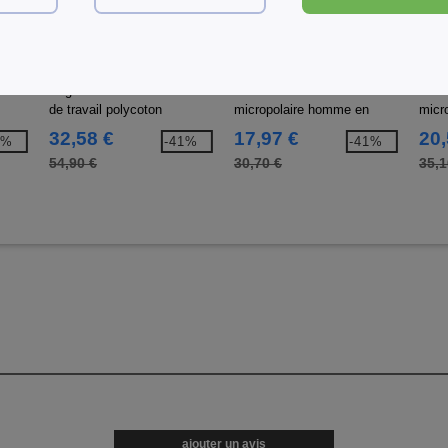
W1
W1
W1
iver
Regatta RG366R - Pantalon
REGATTA RGF622 - Veste
REGA
de travail polycoton
micropolaire homme en
micr
polyester recyclé
poly
32,58 €
17,97 €
20,
7%
-41%
-41%
54,90 €
30,70 €
35,1
ajouter un avis