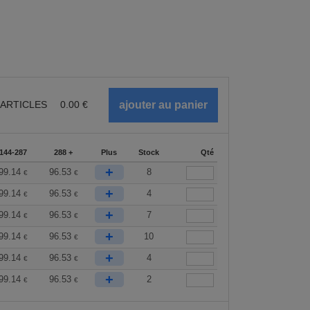
ARTICLES
0.00
€
144-287
288 +
Plus
Stock
Qté
+
99.14
96.53
8
€
€
+
99.14
96.53
4
€
€
+
99.14
96.53
7
€
€
+
99.14
96.53
10
€
€
+
99.14
96.53
4
€
€
+
99.14
96.53
2
€
€