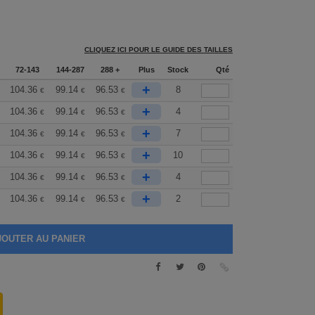
CLIQUEZ ICI POUR LE GUIDE DES TAILLES
72-143
144-287
288 +
Plus
Stock
Qté
+
104.36
99.14
96.53
8
€
€
€
+
104.36
99.14
96.53
4
€
€
€
+
104.36
99.14
96.53
7
€
€
€
+
104.36
99.14
96.53
10
€
€
€
+
104.36
99.14
96.53
4
€
€
€
+
104.36
99.14
96.53
2
€
€
€