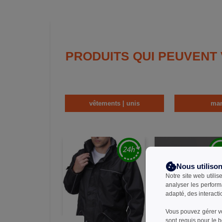
PRODUITS QUI PEUVENT
vêtements | unis
man
Nous utiliso
Notre site web utilis
analyser les perform
adapté, des interacti
Vous pouvez gérer vo
sont requis pour le 