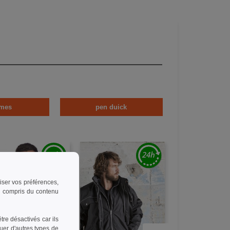
mes
pen duick
riser vos préférences,
 y compris du contenu
re désactivés car ils
uer d'autres types de