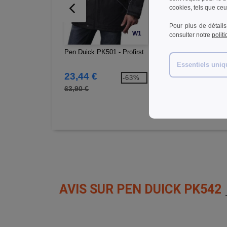
cookies, tels que ceux
Pour plus de détails
W1
consulter notre
polit
Pen Duick PK501 - Profirst
Pen Duick PK541 - Pa
Homme Poches Zippée
Essentiels uni
23,44 €
22,59 €
-63%
-5
63,90 €
49,90 €
AVIS SUR PEN DUICK PK542