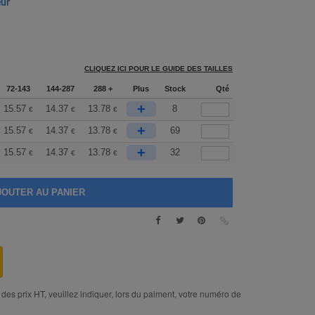
eur
CLIQUEZ ICI POUR LE GUIDE DES TAILLES
72-143
144-287
288 +
Plus
Stock
Qté
+
15.57
14.37
13.78
8
€
€
€
+
15.57
14.37
13.78
69
€
€
€
+
15.57
14.37
13.78
32
€
€
€
des prix HT, veuillez indiquer, lors du paiment, votre numéro de