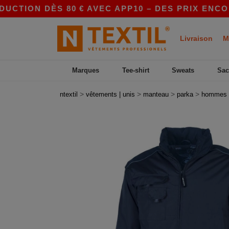
TION DÈS 80 € AVEC APP10 – DES PRIX ENCORE 
Livraison
M
Marques
Tee-shirt
Sweats
Sac
>
>
>
>
ntextil
vêtements | unis
manteau
parka
hommes