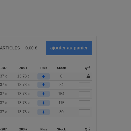
ARTICLES
0.00
€
-287
288 +
Plus
Stock
Qté
+
.37
13.78
0
€
€
+
.37
13.78
84
€
€
+
.37
13.78
154
€
€
+
.37
13.78
115
€
€
+
.37
13.78
30
€
€
-287
288 +
Plus
Stock
Qté