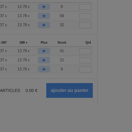
+
.37
13.78
8
€
€
+
.37
13.78
69
€
€
+
.37
13.78
32
€
€
-287
288 +
Plus
Stock
Qté
+
.37
13.78
41
€
€
+
.37
13.78
21
€
€
+
.37
13.78
9
€
€
ARTICLES
0.00
€