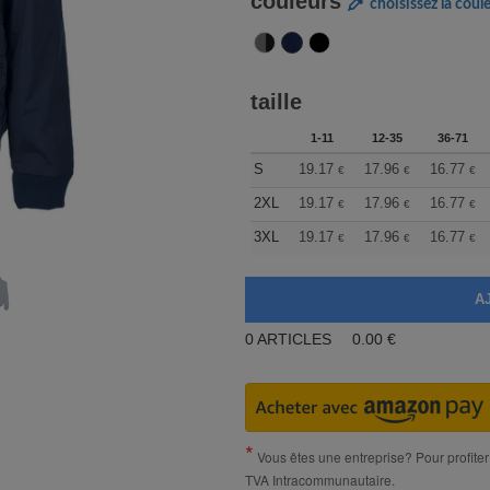
couleurs
choisissez la coul
taille
1-11
12-35
36-71
S
19.17
17.96
16.77
€
€
€
2XL
19.17
17.96
16.77
€
€
€
3XL
19.17
17.96
16.77
€
€
€
0
ARTICLES
0.00
€
Vous êtes une entreprise? Pour profiter 
TVA Intracommunautaire.