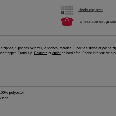
devis express
la livraison est gratu
le zippée, 5 poches Velcro®, 2 poches latérales, 3 poches stylos et poche z
par stopper. Grand zip.
Poignets
et
ourlet
en bord côte. Poche intérieur Velcr
 100% polyester
puche