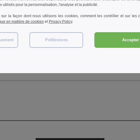
 utilisés pour la personnalisation, l'analyse et la publicité.
 sur la façon dont nous utilisons les cookies, comment les contrôler et sur les co
W1
W1
W1
ique en matière de cookies
et
Privacy Policy
.
rka
Pen Duick PK550 - Parka
PEN DUICK PK790 -
Pen 
s
Sport Homme
Vancouver
en 1
quement
Préférences
Accepter 
22,70 €
29,59 €
26,
5%
-65%
-39%
64,90 €
48,14 €
94,9