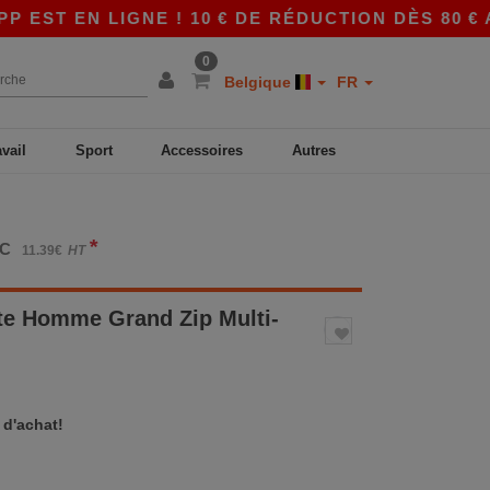
T EN LIGNE ! 10 € DE RÉDUCTION DÈS 80 € AVE
0
Belgique
FR
avail
Sport
Accessoires
Autres
*
TC
11.39€
HT
te Homme Grand Zip Multi-
 d'achat!