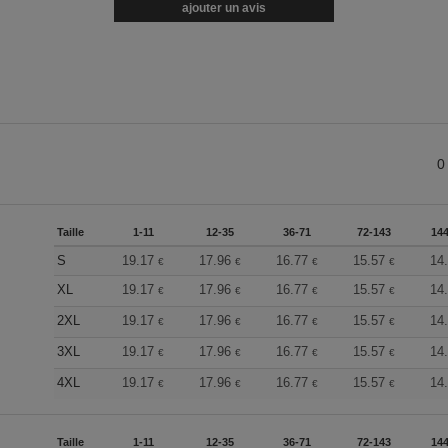
ajouter un avis
0
Taille
1-11
12-35
36-71
72-143
144
S
19.17
17.96
16.77
15.57
14
€
€
€
€
XL
19.17
17.96
16.77
15.57
14
€
€
€
€
2XL
19.17
17.96
16.77
15.57
14
€
€
€
€
3XL
19.17
17.96
16.77
15.57
14
€
€
€
€
4XL
19.17
17.96
16.77
15.57
14
€
€
€
€
Taille
1-11
12-35
36-71
72-143
144