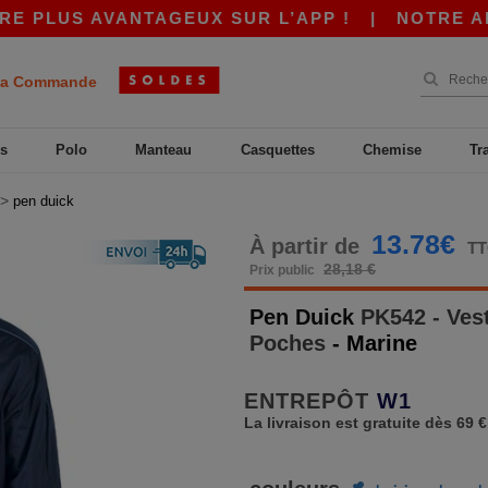
PLUS AVANTAGEUX SUR L’APP !
|
NOTRE APP ES
a Commande
s
Polo
Manteau
Casquettes
Chemise
Tr
>
pen duick
13.78€
À partir de
T
28,18 €
Prix public
Pen Duick
PK542 - Ves
Poches
- Marine
ENTREPÔT
W1
La livraison est gratuite dès 69 €