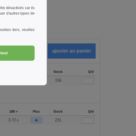
re désactivés car ils
uer d'autres types de
okies tiers, veuillez
ARTICLES
0.00
€
tout
288 +
Plus
Stock
Qté
+
3.72
156
€
288 +
Plus
Stock
Qté
+
3.72
231
€