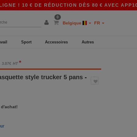
 ! 10 € DE RÉDUCTION DÈS 80 € AVEC APP10 – 
0
Belgique
FR
avail
Sport
Accessoires
Autres
*
3.07€
HT
squette style trucker 5 pans
-
 d'achat!
eur