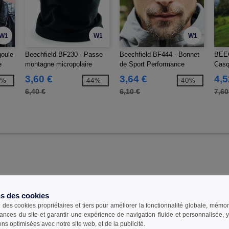
W1
W1
W1
goule
Beechfield BF230 - Passe
Beechfield BF444 - Bonnet
BEE
e
montagne micropolaire
de Sport Performance
Casq
coto
3,60 €
3,64 €
4,5
1%
-44%
-40%
6,40 €
6,10 €
7,60
4R
ns des cookies
e des cookies propriétaires et tiers pour améliorer la fonctionnalité globale, mémo
ances du site et garantir une expérience de navigation fluide et personnalisée,
ons optimisées avec notre site web, et de la publicité.