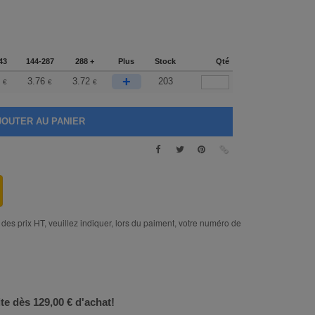
43
144-287
288 +
Plus
Stock
Qté
+
3.76
3.72
203
€
€
€
des prix HT, veuillez indiquer, lors du paiment, votre numéro de
ite dès 129,00 € d'achat!