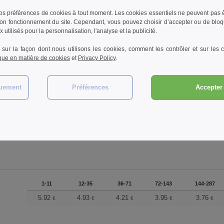
ajouter un avis
s préférences de cookies à tout moment. Les cookies essentiels ne peuvent pas êt
bon fonctionnement du site. Cependant, vous pouvez choisir d’accepter ou de bloq
 utilisés pour la personnalisation, l'analyse et la publicité.
 sur la façon dont nous utilisons les cookies, comment les contrôler et sur les co
ique en matière de cookies
et
Privacy Policy
.
0
quement
Préférences
Accepter 
1-11
12-35
36-71
72-143
144-287
5.92
4.93
4.21
3.95
3.76
€
€
€
€
€
1-11
12-35
36-71
72-143
144-287
5.92
4.93
4.21
3.95
3.76
€
€
€
€
€