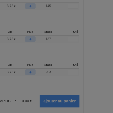
+
3.72
145
€
288 +
Plus
Stock
Qté
+
3.72
187
€
288 +
Plus
Stock
Qté
+
3.72
203
€
ARTICLES
0.00
€