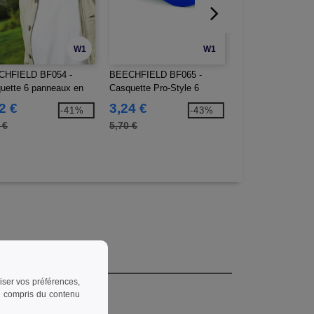
W1
W1
CHFIELD BF054 -
BEECHFIELD BF065 -
BEECHFIELD BF0
uette 6 panneaux en
Casquette Pro-Style 6
Bonnet en coton b
n bio
panneaux
2 €
3,24 €
5,76 €
-41%
-43%
 €
5,70 €
10,30 €
riser vos préférences,
 y compris du contenu