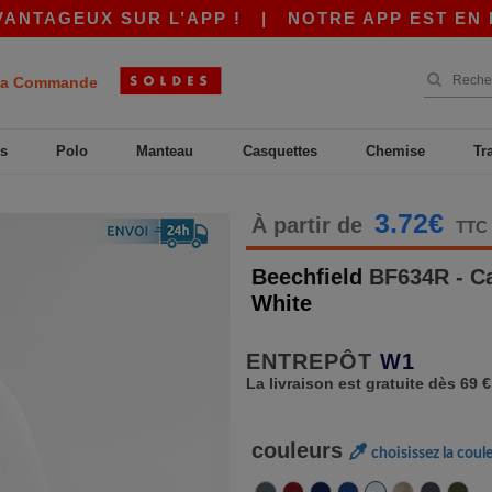
GEUX SUR L’APP !
|
NOTRE APP EST EN LIGNE
a Commande
s
Polo
Manteau
Casquettes
Chemise
Tr
3.72€
À partir de
TTC
Beechfield
BF634R - Ca
White
ENTREPÔT
W1
La livraison est gratuite dès 69 €
couleurs
choisissez la coul