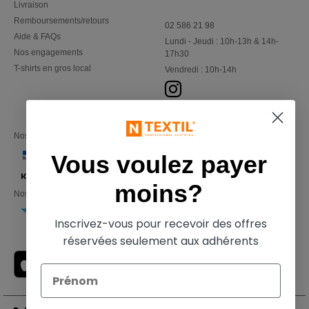
Livraison
Remboursements/retours
02 586 21 98
Aide & FAQs
Lundi - Jeudi : 10h-13h & 14h-
Nos engagements
17h30
T-shirts en gros local
Vendredi : 10h-14h
Nos partenaires financiers
Vous voulez payer
moins?
Nos transporteurs
Inscrivez-vous pour recevoir des offres
réservées seulement aux adhérents