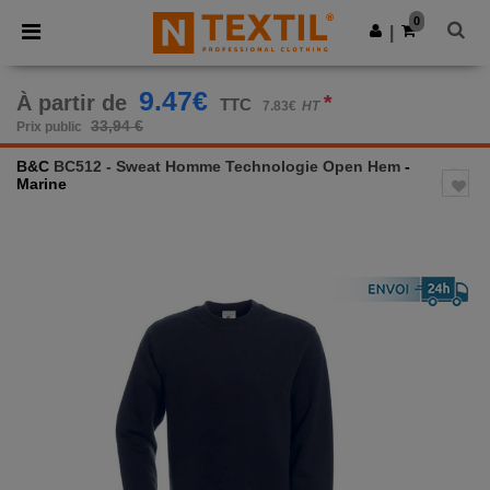
×
Appli Ntextil
0
Obtenir l'appli
|
Meilleurs prix sur l’app !
9.47€
À partir de
*
TTC
7.83€
HT
33,94 €
Prix public
B&C
BC512 - Sweat Homme Technologie Open Hem
-
Marine
Previous
Next