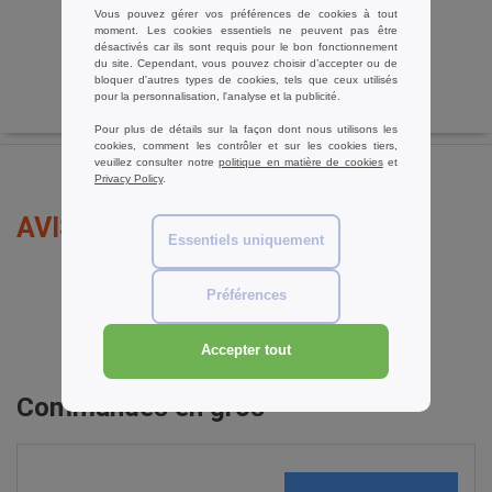
Vous pouvez gérer vos préférences de cookies à tout
moment. Les cookies essentiels ne peuvent pas être
désactivés car ils sont requis pour le bon fonctionnement
du site. Cependant, vous pouvez choisir d’accepter ou de
bloquer d'autres types de cookies, tels que ceux utilisés
pour la personnalisation, l'analyse et la publicité.
Pour plus de détails sur la façon dont nous utilisons les
cookies, comment les contrôler et sur les cookies tiers,
veuillez consulter notre
politique en matière de cookies
et
Privacy Policy
.
AVIS SUR B&C BC512
Essentiels uniquement
Préférences
ajouter un avis
Accepter tout
Commandes en gros