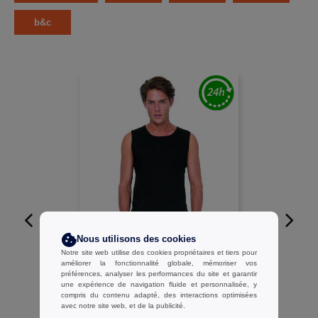
b&c
Nous utilisons des cookies
W1
Notre site web utilise des cookies propriétaires et tiers pour
améliorer la fonctionnalité globale, mémoriser vos
B&C BC157 - Débardeur Homme
préférences, analyser les performances du site et garantir
100% Coton
une expérience de navigation fluide et personnalisée, y
compris du contenu adapté, des interactions optimisées
3,35 €
-62%
avec notre site web, et de la publicité.
8,80 €