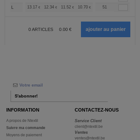
+
13.17
12.34
11.52
10.70
9.88
51
9.47
L
€
€
€
€
€
€
0
ARTICLES
0.00
€
S'abonner!
INFORMATION
CONTACTEZ-NOUS
A propos de Ntextil
Service Client
client@ntextil.be
Suivre ma commande
Ventes
Moyens de paiement
ventes@ntextil.be