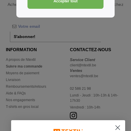
Accepter tout
Acheter
Sweats Femmes Violet S en gros et au détail
chez
Ntextil Belgique
S'abonner!
INFORMATION
CONTACTEZ-NOUS
A propos de Ntextil
Service Client
client@ntextil.be
Suivre ma commande
Ventes
Moyens de paiement
ventes@ntextil.be
Livraison
Remboursements/retours
02 586 21 98
Aide & FAQs
Lundi - Jeudi : 10h-13h & 14h-
Nos engagements
17h30
T-shirts en gros local
Vendredi : 10h-14h