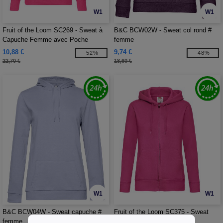
W1
W1
Fruit of the Loom SC269 - Sweat à
B&C BCW02W - Sweat col rond #
Capuche Femme avec Poche
femme
Kangourou
10,88 €
9,74 €
-52%
-48%
22,70 €
18,60 €
W1
W1
B&C BCW04W - Sweat capuche #
Fruit of the Loom SC375 - Sweat
femme
Capuche Grand Zip Femme