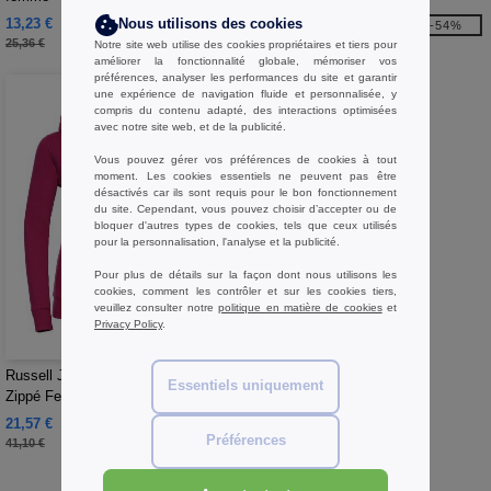
13,23 €
17,93 €
Nous utilisons des cookies
-48%
-54%
25,36 €
38,80 €
Notre site web utilise des cookies propriétaires et tiers pour
améliorer la fonctionnalité globale, mémoriser vos
préférences, analyser les performances du site et garantir
une expérience de navigation fluide et personnalisée, y
compris du contenu adapté, des interactions optimisées
avec notre site web, et de la publicité.
Vous pouvez gérer vos préférences de cookies à tout
moment. Les cookies essentiels ne peuvent pas être
désactivés car ils sont requis pour le bon fonctionnement
du site. Cependant, vous pouvez choisir d’accepter ou de
bloquer d'autres types de cookies, tels que ceux utilisés
pour la personnalisation, l'analyse et la publicité.
Pour plus de détails sur la façon dont nous utilisons les
cookies, comment les contrôler et sur les cookies tiers,
veuillez consulter notre
politique en matière de cookies
et
Privacy Policy
.
W1
Russell JZ66F - Sweat Capuche
Essentiels uniquement
Zippé Femme Authentique
21,57 €
-48%
Préférences
41,10 €