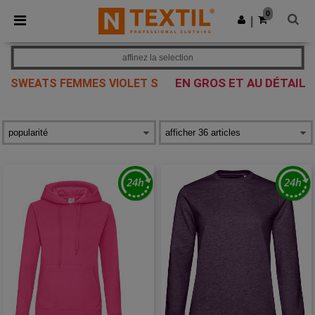
×
Appli Ntextil
0
Obtenir l'appli
|
Meilleurs prix sur l’app !
affinez la selection
EN GROS ET AU DÉTAIL
SWEATS FEMMES VIOLET S