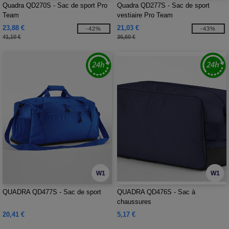
Quadra QD270S - Sac de sport Pro
Quadra QD277S - Sac de sport
Team
vestiaire Pro Team
23,88 €
21,03 €
-42%
-43%
41,10 €
36,60 €
W1
W1
QUADRA QD477S - Sac de sport
QUADRA QD476S - Sac à
chaussures
20,41 €
5,17 €