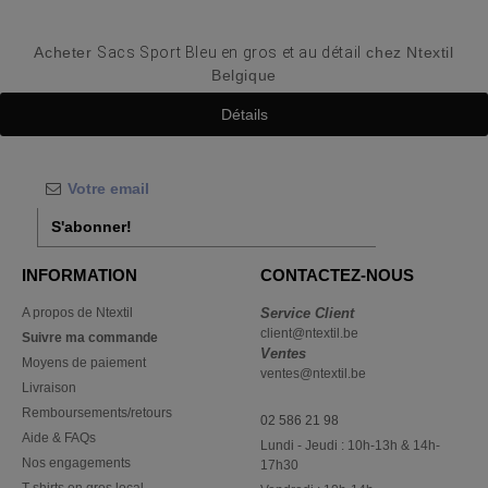
Acheter
Sacs Sport Bleu en gros et au détail
chez Ntextil
Belgique
Détails
S'abonner!
INFORMATION
CONTACTEZ-NOUS
A propos de Ntextil
Service Client
client@ntextil.be
Suivre ma commande
Ventes
Moyens de paiement
ventes@ntextil.be
Livraison
Remboursements/retours
02 586 21 98
Aide & FAQs
Lundi - Jeudi : 10h-13h & 14h-
Nos engagements
17h30