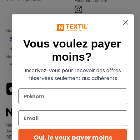
T-shirts en gros local
Vendredi : 10h-14h
Nos partenaires financiers
Vous voulez payer
moins?
Nos transporteurs
Inscrivez-vous pour recevoir des offres
réservées seulement aux adhérents
Netenders Belgium SRL
Avenue Hermann-Debroux 54, 1160, Bruxelles
Oui, je veux payer moins
BE61 3632 1629 8017