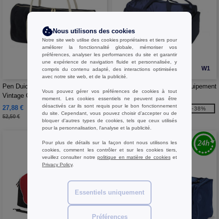
Nous utilisons des cookies
Notre site web utilise des cookies propriétaires et tiers pour
améliorer la fonctionnalité globale, mémoriser vos
préférences, analyser les performances du site et garantir
une expérience de navigation fluide et personnalisée, y
W1
W1
compris du contenu adapté, des interactions optimisées
avec notre site web, et de la publicité.
Pen Duick PK033 - Sac de Sport
Label Serie LS738 - Sac Equipement
Vous pouvez gérer vos préférences de cookies à tout
Vintage Canvas
Multi-Poches
moment. Les cookies essentiels ne peuvent pas être
désactivés car ils sont requis pour le bon fonctionnement
27,88 €
14,76 €
-47%
-38%
du site. Cependant, vous pouvez choisir d’accepter ou de
52,50 €
23,90 €
bloquer d'autres types de cookies, tels que ceux utilisés
pour la personnalisation, l'analyse et la publicité.
Pour plus de détails sur la façon dont nous utilisons les
cookies, comment les contrôler et sur les cookies tiers,
veuillez consulter notre
politique en matière de cookies
et
Privacy Policy
.
Essentiels uniquement
Préférences