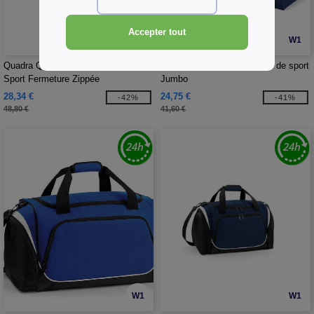
Accepter tout
W1
W1
Quadra QD88S - Grand Sac de
Quadra QD080 - Fourre-tout de sport
Sport Fermeture Zippée
Jumbo
28,34 €
24,75 €
-42%
-41%
48,80 €
41,60 €
W1
W1