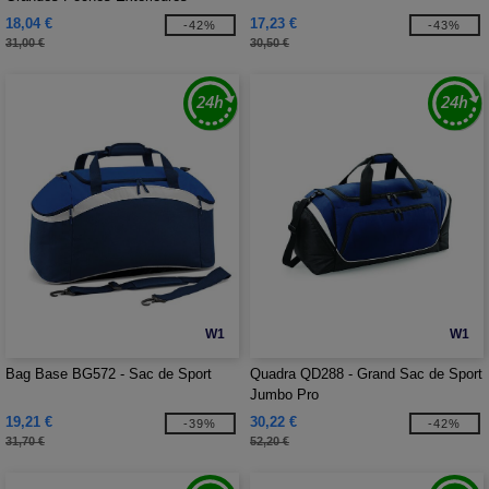
18,04 €
17,23 €
-42%
-43%
31,00 €
30,50 €
W1
W1
Bag Base BG572 - Sac de Sport
Quadra QD288 - Grand Sac de Sport
Jumbo Pro
19,21 €
30,22 €
-39%
-42%
31,70 €
52,20 €