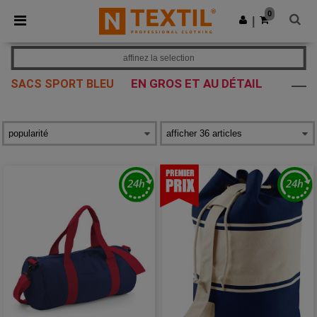
×
Appli Ntextil
0
Obtenir l'appli
|
Meilleurs prix sur l’app !
affinez la selection
EN GROS ET AU DÉTAIL
SACS SPORT BLEU