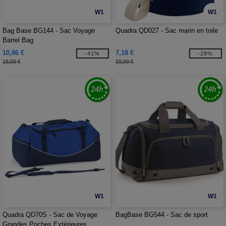
W1
W1
Bag Base BG144 - Sac Voyage
Quadra QD027 - Sac marin en toile
Barrel Bag
10,86 €
7,18 €
-41%
-28%
18,50 €
10,00 €
W1
W1
Quadra QD70S - Sac de Voyage
BagBase BG544 - Sac de sport
Grandes Poches Extérieures