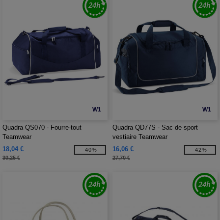
W1
W1
Quadra QS070 - Fourre-tout
Quadra QD77S - Sac de sport
Teamwear
vestiaire Teamwear
18,04 €
16,06 €
-40%
-42%
30,25 €
27,70 €