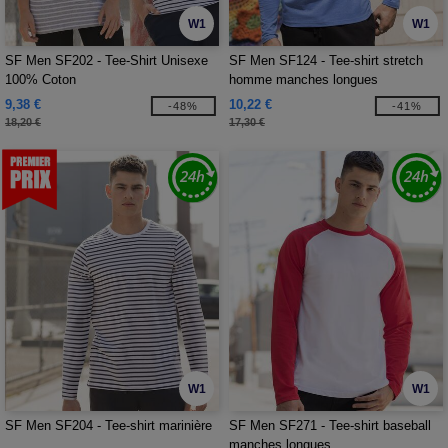
W1
W1
SF Men SF202 - Tee-Shirt Unisexe
SF Men SF124 - Tee-shirt stretch
100% Coton
homme manches longues
9,38 €
10,22 €
-48%
-41%
18,20 €
17,30 €
W1
W1
SF Men SF204 - Tee-shirt marinière
SF Men SF271 - Tee-shirt baseball
manches longues