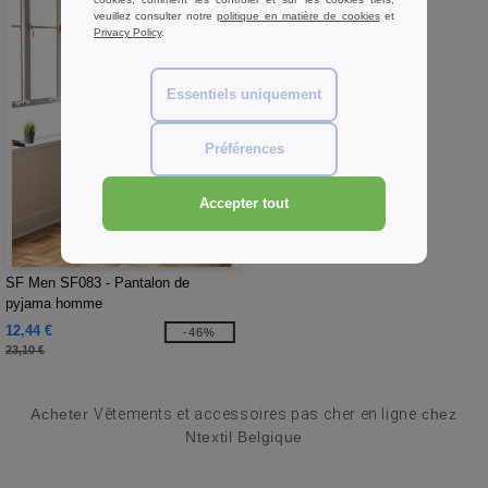
veuillez consulter notre
politique en matière de cookies
et
Privacy Policy
.
Essentiels uniquement
Préférences
Accepter tout
W1
SF Men SF083 - Pantalon de
pyjama homme
12,44 €
-46%
23,10 €
Acheter
Vêtements et accessoires pas cher en ligne
chez
Ntextil Belgique