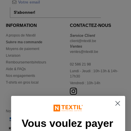
S'abonner!
INFORMATION
CONTACTEZ-NOUS
A propos de Ntextil
Service Client
client@ntextil.be
Suivre ma commande
Ventes
Moyens de paiement
ventes@ntextil.be
Livraison
Remboursements/retours
02 586 21 98
Aide & FAQs
Lundi - Jeudi : 10h-13h & 14h-
Nos engagements
17h30
T-shirts en gros local
Vendredi : 10h-14h
Nos partenaires financiers
Vous voulez payer