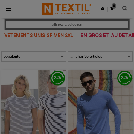
×
Appli Ntextil
0
Obtenir l'appli
|
Meilleurs prix sur l’app !
affinez la selection
EN GROS ET AU DÉTAI
VÊTEMENTS UNIS SF MEN 2XL