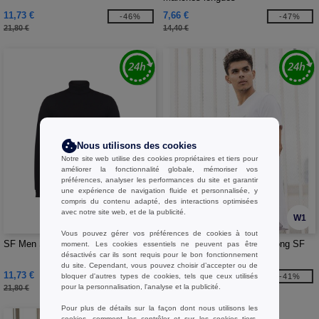
11,73 €
7,66 €
-46%
-47%
21,80 €
14,40 €
Nous utilisons des cookies
Notre site web utilise des cookies propriétaires et tiers pour
améliorer la fonctionnalité globale, mémoriser vos
préférences, analyser les performances du site et garantir
une expérience de navigation fluide et personnalisée, y
compris du contenu adapté, des interactions optimisées
avec notre site web, et de la publicité.
W1
W1
Vous pouvez gérer vos préférences de cookies à tout
SF Men SF125 - T-shirt col roulé
SF Men SF258 - Tee-shirt long SF
moment. Les cookies essentiels ne peuvent pas être
désactivés car ils sont requis pour le bon fonctionnement
Men
du site. Cependant, vous pouvez choisir d’accepter ou de
11,73 €
8,15 €
bloquer d'autres types de cookies, tels que ceux utilisés
-46%
-41%
pour la personnalisation, l'analyse et la publicité.
21,80 €
13,80 €
Pour plus de détails sur la façon dont nous utilisons les
cookies, comment les contrôler et sur les cookies tiers,