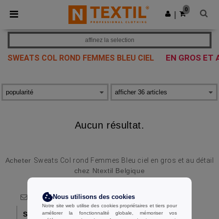
×
Appli Ntextil
0
Obtenir l'appli
|
Meilleurs prix sur l’app !
affinez la selection
EN GROS ET 
SWEATS COL ROND FEMMES BLEU CIEL
Aucun résultat.
Acheter
Sweats Col rond Femmes Bleu ciel en gros et au détail
chez Ntextil Belgique
Nous utilisons des cookies
Notre site web utilise des cookies propriétaires et tiers pour
S'abonner!
améliorer la fonctionnalité globale, mémoriser vos