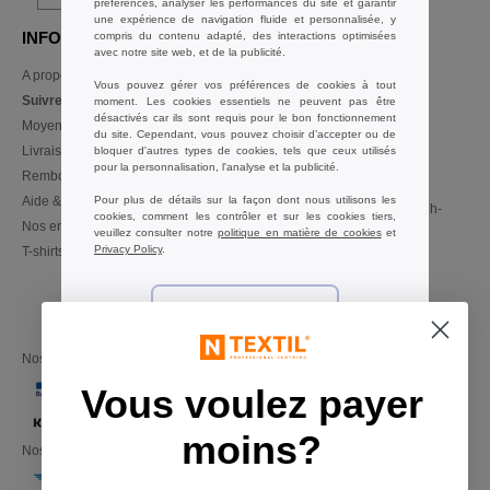
préférences, analyser les performances du site et garantir
une expérience de navigation fluide et personnalisée, y
INFORMATION
CONTACTEZ-NOUS
compris du contenu adapté, des interactions optimisées
avec notre site web, et de la publicité.
A propos de Ntextil
Service Client
Vous pouvez gérer vos préférences de cookies à tout
client@ntextil.be
Suivre ma commande
moment. Les cookies essentiels ne peuvent pas être
Ventes
désactivés car ils sont requis pour le bon fonctionnement
Moyens de paiement
du site. Cependant, vous pouvez choisir d’accepter ou de
ventes@ntextil.be
Livraison
bloquer d'autres types de cookies, tels que ceux utilisés
pour la personnalisation, l'analyse et la publicité.
Remboursements/retours
02 586 21 98
Aide & FAQs
Pour plus de détails sur la façon dont nous utilisons les
Lundi - Jeudi : 10h-13h & 14h-
cookies, comment les contrôler et sur les cookies tiers,
Nos engagements
17h30
veuillez consulter notre
politique en matière de cookies
et
Privacy Policy
.
T-shirts en gros local
Vendredi : 10h-14h
Essentiels uniquement
Nos partenaires financiers
Préférences
Vous voulez payer
Accepter tout
moins?
Nos transporteurs