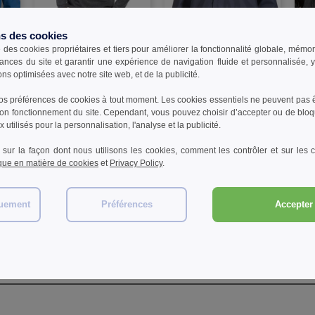
ns des cookies
e des cookies propriétaires et tiers pour améliorer la fonctionnalité globale, mémo
W1
W1
W1
ances du site et garantir une expérience de navigation fluide et personnalisée,
ons optimisées avec notre site web, et de la publicité.
aire
B&C BC610 - Polaire
Pen Duick PK545 - Veste 3
Pen 
Homme Col Zippé
en 1 avec blouson polaire
en 1
s préférences de cookies à tout moment. Les cookies essentiels ne peuvent pas êt
bon fonctionnement du site. Cependant, vous pouvez choisir d’accepter ou de bloq
20,41 €
26,79 €
65,
7%
-47%
-72%
 utilisés pour la personnalisation, l'analyse et la publicité.
38,36 €
94,90 €
149,
 sur la façon dont nous utilisons les cookies, comment les contrôler et sur les co
ique en matière de cookies
et
Privacy Policy
.
quement
Préférences
Accepter 