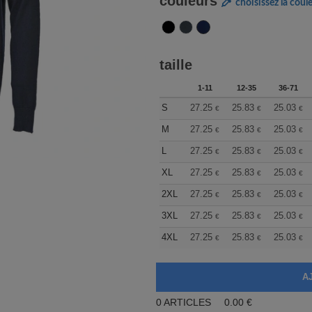
couleurs
choisissez la coul
taille
1-11
12-35
36-71
S
27.25
25.83
25.03
€
€
€
M
27.25
25.83
25.03
€
€
€
L
27.25
25.83
25.03
€
€
€
XL
27.25
25.83
25.03
€
€
€
2XL
27.25
25.83
25.03
€
€
€
3XL
27.25
25.83
25.03
€
€
€
4XL
27.25
25.83
25.03
€
€
€
0
ARTICLES
0.00
€