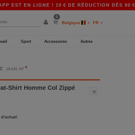
T EN LIGNE ! 10 € DE RÉDUCTION DÈS 80 € AVE
0
Belgique
FR
avail
Sport
Accessoires
Autres
*
TC
18.52€
HT
at-Shirt Homme Col Zippé
 d'achat!