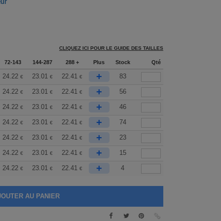
eur
CLIQUEZ ICI POUR LE GUIDE DES TAILLES
72-143
144-287
288 +
Plus
Stock
Qté
+
24.22
23.01
22.41
83
€
€
€
+
24.22
23.01
22.41
56
€
€
€
+
24.22
23.01
22.41
46
€
€
€
+
24.22
23.01
22.41
74
€
€
€
+
24.22
23.01
22.41
23
€
€
€
+
24.22
23.01
22.41
15
€
€
€
+
24.22
23.01
22.41
4
€
€
€