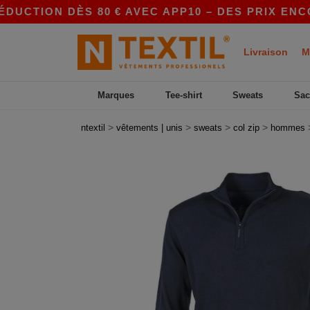
TION DÈS 80 € AVEC APP10 – DES PRIX ENCORE 
Livraison
M
Marques
Tee-shirt
Sweats
Sac
>
>
>
>
ntextil
vêtements | unis
sweats
col zip
hommes