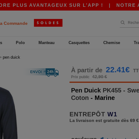
PLUS AVANTAGEUX SUR L’APP !
|
NOTRE APP ES
a Commande
s
Polo
Manteau
Casquettes
Chemise
Tr
>
pen duick
22.41€
À partir de
T
42,90 €
Prix public
Pen Duick
PK455 - Swe
Coton
- Marine
ENTREPÔT
W1
La livraison est gratuite dès 69 €