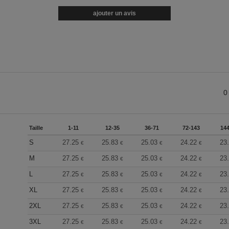
ajouter un avis
0
Taille
1-11
12-35
36-71
72-143
144
S
27.25
25.83
25.03
24.22
23
€
€
€
€
M
27.25
25.83
25.03
24.22
23
€
€
€
€
L
27.25
25.83
25.03
24.22
23
€
€
€
€
XL
27.25
25.83
25.03
24.22
23
€
€
€
€
2XL
27.25
25.83
25.03
24.22
23
€
€
€
€
3XL
27.25
25.83
25.03
24.22
23
€
€
€
€