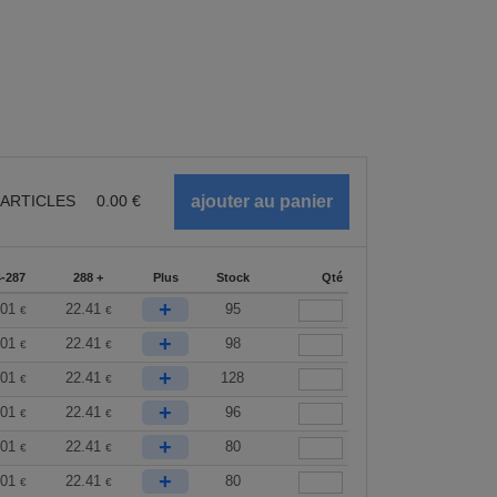
ARTICLES
0.00
€
-287
288 +
Plus
Stock
Qté
+
.01
22.41
95
€
€
+
.01
22.41
98
€
€
+
.01
22.41
128
€
€
+
.01
22.41
96
€
€
+
.01
22.41
80
€
€
+
.01
22.41
80
€
€