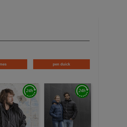
mes
pen duick