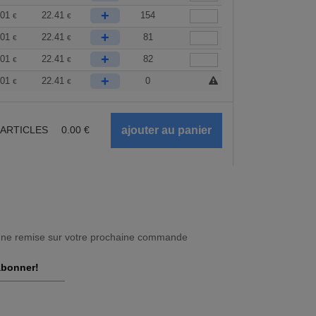
+
.01
22.41
154
€
€
+
.01
22.41
81
€
€
+
.01
22.41
82
€
€
+
.01
22.41
0
€
€
ARTICLES
0.00
€
une remise sur votre prochaine commande
abonner!