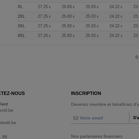
XL
27.25
25.83
25.03
24.22
23
€
€
€
€
2XL
27.25
25.83
25.03
24.22
23
€
€
€
€
3XL
27.25
25.83
25.03
24.22
23
€
€
€
€
4XL
27.25
25.83
25.03
24.22
23
€
€
€
€
0
TEZ-NOUS
INSCRIPTION
lient
Devenez membre et bénéficiez d'
extil.be
S'
extil.be
Nos partenaires financiers
1 98