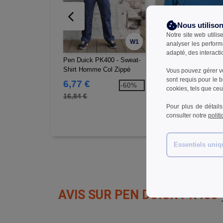
Nous utiliso
Notre site web utilis
W1
analyser les perform
adapté, des interacti
Pen Duick PK400 - Sweat-
Pen Duick PK707 - Pol
Shirt Homme Col Zippé
Homme Col Zippé
Vous pouvez gérer vo
100% Laine Polaire
sont requis pour le 
6,77 €
11,01 €
-60%
-4
cookies, tels que ceux
16,84 €
20,60 €
Pour plus de détails
consulter notre
polit
Essentiels uni
AVIS SUR PEN DUICK PK455