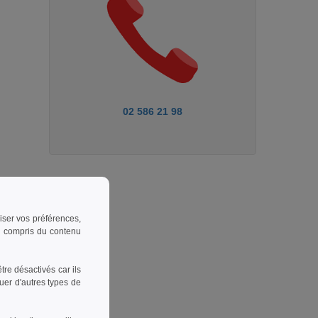
02 586 21 98
riser vos préférences,
 y compris du contenu
re désactivés car ils
uer d'autres types de