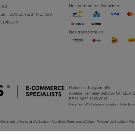
Nos partenaires financiers
1 98
eudi : 10h-13h & 14h-17h30
: 10h-14h
Nos transporteurs
Netenders Belgium SRL
Avenue Hermann-Debroux 54, 1160, B
BE61 3632 1629 8017
Ceci n'est PAS l'adresse de retour. Pour les re
Générales d’Accès et d’Utilisation
-
Condition Générales d'Achat
-
Politique de Cookies
-
Plan