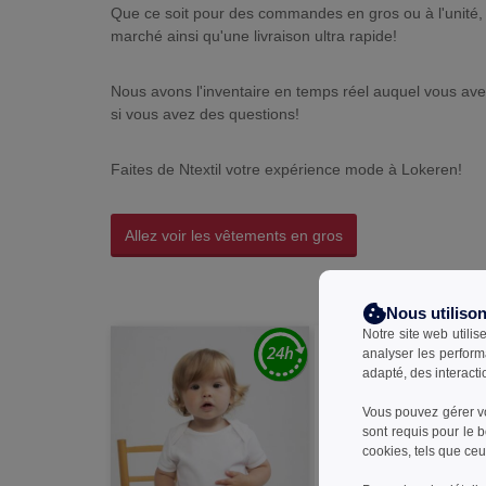
Que ce soit pour des commandes en gros ou à l'unité, 
marché ainsi qu'une livraison ultra rapide!
Nous avons l'inventaire en temps réel auquel vous avez
si vous avez des questions!
Faites de Ntextil votre expérience mode à Lokeren!
Allez voir les vêtements en gros
Nous utiliso
Notre site web utilis
analyser les perform
adapté, des interacti
Vous pouvez gérer vo
sont requis pour le 
cookies, tels que ceux