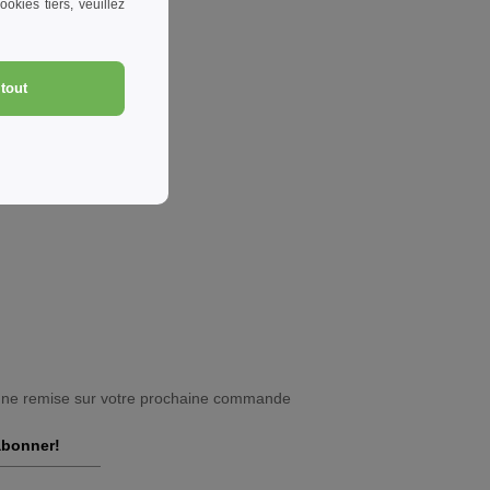
okies tiers, veuillez
tout
une remise sur votre prochaine commande
abonner!