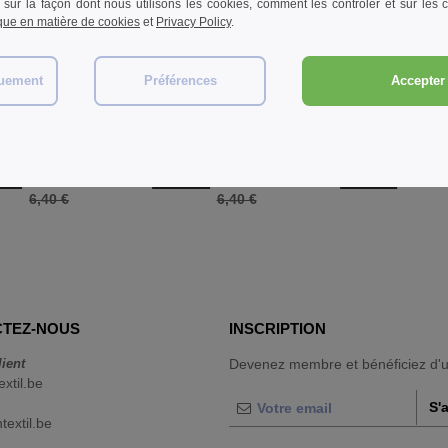
 sur la façon dont nous utilisons les cookies, comment les contrôler et sur les co
ique en matière de cookies
et
Privacy Policy
.
quement
Préférences
Accepter 
W1
W1
W1
omme
Fruit of the Loom SC190 - T-
Gildan GN647 - T-Shirt Femme
Shirt 100% Coton Heavy
Col V 100% Coton
2,40 €
3,11 €
3%
-62%
-51%
6,40 €
6,40 €
TEZ-NOUS
INSCRIPTION
lient
Devenez membre et bénéficiez d'
extil.be
S'
extil.be