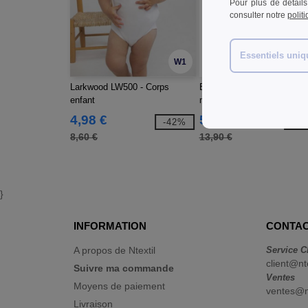
Pour plus de détails
consulter notre
polit
Essentiels uni
W1
Larkwood LW500 - Corps
B&C BC07T - Tee-shirt h
enfant
manches longues
4,98 €
5,09 €
-42%
-6
8,60 €
13,90 €
}
INFORMATION
CONTAC
A propos de Ntextil
Service C
client@nt
Suivre ma commande
Ventes
Moyens de paiement
ventes@nt
Livraison