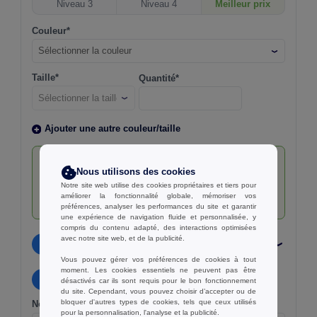
Niveau 3
Niveau 4
Meilleur prix
Couleur*
Sélectionner la couleur
Taille*
Quantité*
Ajouter une autre couleur/taille
Augmentez votre remise!
Nous utilisons des cookies
Les commandes en volume vous donnent accès à
Notre site web utilise des cookies propriétaires et tiers pour
des tarifs plus avantageux. Plus vous commandez,
améliorer la fonctionnalité globale, mémoriser vos
plus vous économisez !
préférences, analyser les performances du site et garantir
une expérience de navigation fluide et personnalisée, y
compris du contenu adapté, des interactions optimisées
avec notre site web, et de la publicité.
2
Personnalisation (Optionnel)
Vous pouvez gérer vos préférences de cookies à tout
moment. Les cookies essentiels ne peuvent pas être
3
Vos coordonnées
désactivés car ils sont requis pour le bon fonctionnement
du site. Cependant, vous pouvez choisir d’accepter ou de
bloquer d'autres types de cookies, tels que ceux utilisés
Nom complet*
pour la personnalisation, l'analyse et la publicité.