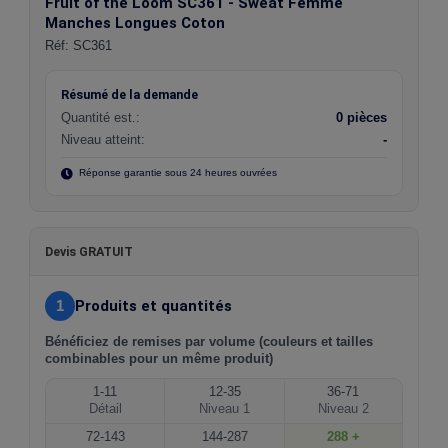
Fruit of the Loom SC361 - Sweat Femme
Manches Longues Coton
Réf:
SC361
Résumé de la demande
Quantité est.:
0 pièces
Niveau atteint:
-
Réponse garantie sous 24 heures ouvrées
Devis GRATUIT
1
Produits et quantités
Bénéficiez de remises par volume (couleurs et tailles
combinables pour un même produit)
1-11
12-35
36-71
Détail
Niveau 1
Niveau 2
72-143
144-287
288 +