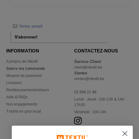
S'abonner!
INFORMATION
CONTACTEZ-NOUS
A propos de Ntextil
Service Client
client@ntextil.be
Suivre ma commande
Ventes
Moyens de paiement
ventes@ntextil.be
Livraison
Remboursements/retours
02 586 21 98
Aide & FAQs
Lundi - Jeudi : 10h-13h & 14h-
Nos engagements
17h30
T-shirts en gros local
Vendredi : 10h-14h