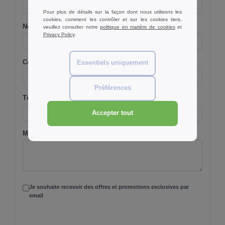
Pour plus de détails sur la façon dont nous utilisons les
cookies, comment les contrôler et sur les cookies tiers,
Nom de votre entreprise
veuillez consulter notre
politique en matière de cookies
et
Privacy Policy
.
Courriel*
Essentiels uniquement
Préférences
Téléphone*
Accepter tout
Message / Commentaires
(Optionnel)
Je souhaite recevoir des offres et promotions exclusives par
email